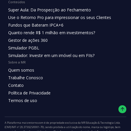
Conteúdos
Super Aula: Da Prospecção ao Fechamento
Use o Retorno Pro para impressionar os seus Clientes
Fundos que Bateram IPCA+6
Quanto rende R$ 1 milhão em investimentos?
Gestor de ações 360
Simulador PGBL
Simulador: Investir em um imóvel ou em FIIs?
Sobre a MR
Quem somos
Trabalhe Conosco
Contato
Política de Privacidade
Termos de uso
A Plataforma maisretorno.com é de propriedade exclusiva da MR Educação & Tecnologia Ltda.
(CNPJ/MF nº 28.373.825/0001-70), sendo proibida a utilização do nome, marca ou logotipo, bem