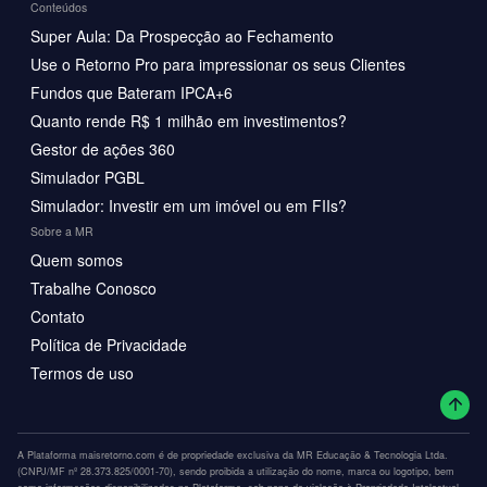
Conteúdos
Super Aula: Da Prospecção ao Fechamento
Use o Retorno Pro para impressionar os seus Clientes
Fundos que Bateram IPCA+6
Quanto rende R$ 1 milhão em investimentos?
Gestor de ações 360
Simulador PGBL
Simulador: Investir em um imóvel ou em FIIs?
Sobre a MR
Quem somos
Trabalhe Conosco
Contato
Política de Privacidade
Termos de uso
A Plataforma maisretorno.com é de propriedade exclusiva da MR Educação & Tecnologia Ltda.
(CNPJ/MF nº 28.373.825/0001-70), sendo proibida a utilização do nome, marca ou logotipo, bem