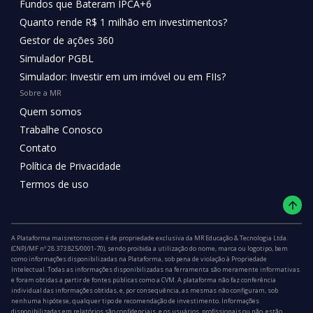
Fundos que Bateram IPCA+6
Quanto rende R$ 1 milhão em investimentos?
Gestor de ações 360
Simulador PGBL
Simulador: Investir em um imóvel ou em FIIs?
Sobre a MR
Quem somos
Trabalhe Conosco
Contato
Política de Privacidade
Termos de uso
A Plataforma maisretorno.com é de propriedade exclusiva da MR Educação & Tecnologia Ltda.
(CNPJ/MF nº 28.373.825/0001-70), sendo proibida a utilização do nome, marca ou logotipo, bem
como informações disponibilizadas na Plataforma, sob pena de violação à Propriedade
Intelectual. Todas as informações disponibilizadas na ferramenta são meramente informativas
e foram obtidas a partir de fontes públicas como a CVM. A plataforma não faz conferência
individual das informações obtidas, e, por consequência, as mesmas não configuram, sob
nenhuma hipótese, qualquer tipo de recomendação de investimento. Informações
disponibilizadas em relatórios são confidenciais, e os usuários, profissionais ou não, estão