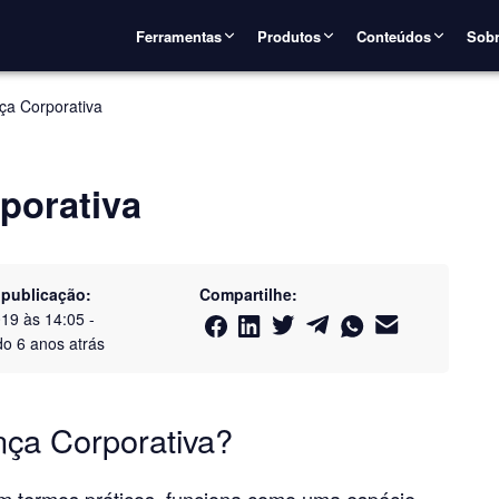
Ferramentas
Produtos
Conteúdos
Sobr
a Corporativa
porativa
 publicação:
Compartilhe:
019 às 14:05
-
do
6 anos atrás
ça Corporativa?
m termos práticos, funciona como uma espécie