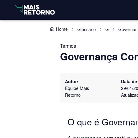
Home
Glossário
G
Governanç
Termos
Governança Cor
Autor:
Data de
Equipe Mais
29/01/2
Retorno
Atualiza
O que é Governan
A governança corporativa, e