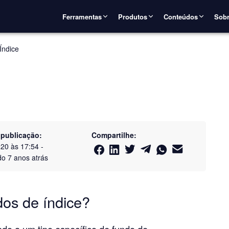
Ferramentas
Produtos
Conteúdos
Sobr
Índice
 publicação:
Compartilhe:
020 às 17:54
-
do
7 anos atrás
dos de índice?
do a um tipo específico de fundo de