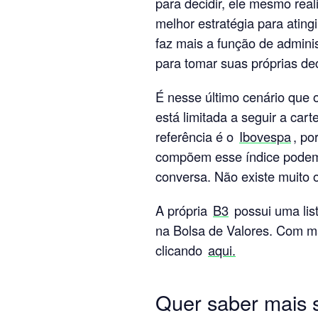
para decidir, ele mesmo rea
melhor estratégia para ating
faz mais a função de adminis
para tomar suas próprias de
É nesse último cenário que 
está limitada a seguir a car
referência é o
Ibovespa
, po
compõem esse índice podem 
conversa. Não existe muito o
A própria
B3
possui uma lis
na Bolsa de Valores. Com m
clicando
aqui.
Quer saber mais s