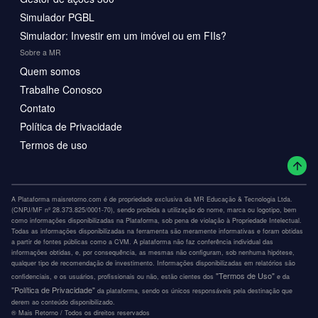
Simulador PGBL
Simulador: Investir em um imóvel ou em FIIs?
Sobre a MR
Quem somos
Trabalhe Conosco
Contato
Política de Privacidade
Termos de uso
A Plataforma maisretorno.com é de propriedade exclusiva da MR Educação & Tecnologia Ltda.
(CNPJ/MF nº 28.373.825/0001-70), sendo proibida a utilização do nome, marca ou logotipo, bem
como informações disponibilizadas na Plataforma, sob pena de violação à Propriedade Intelectual.
Todas as informações disponibilizadas na ferramenta são meramente informativas e foram obtidas
a partir de fontes públicas como a CVM. A plataforma não faz conferência individual das
informações obtidas, e, por consequência, as mesmas não configuram, sob nenhuma hipótese,
qualquer tipo de recomendação de investimento. Informações disponibilizadas em relatórios são
"Termos de Uso"
confidenciais, e os usuários, profissionais ou não, estão cientes dos
e da
"Política de Privacidade"
da plataforma, sendo os únicos responsáveis pela destinação que
derem ao conteúdo disponibilizado.
®️ Mais Retorno / Todos os direitos reservados