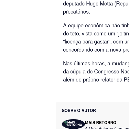
deputado Hugo Motta (Repu
precatórios.
A equipe econômica não tinh
do teto, vista como um "jeit
"licença para gastar", com 
concordando com a nova pro
Nas últimas horas, a mudanç
da cúpula do Congresso Naci
além do próprio relator da 
SOBRE O AUTOR
MAIS RETORNO
A Mais Retorno é um por