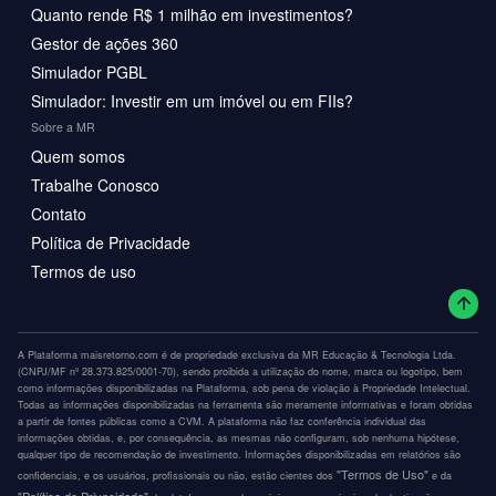
Quanto rende R$ 1 milhão em investimentos?
Gestor de ações 360
Simulador PGBL
Simulador: Investir em um imóvel ou em FIIs?
Sobre a MR
Quem somos
Trabalhe Conosco
Contato
Política de Privacidade
Termos de uso
A Plataforma maisretorno.com é de propriedade exclusiva da MR Educação & Tecnologia Ltda.
(CNPJ/MF nº 28.373.825/0001-70), sendo proibida a utilização do nome, marca ou logotipo, bem
como informações disponibilizadas na Plataforma, sob pena de violação à Propriedade Intelectual.
Todas as informações disponibilizadas na ferramenta são meramente informativas e foram obtidas
a partir de fontes públicas como a CVM. A plataforma não faz conferência individual das
informações obtidas, e, por consequência, as mesmas não configuram, sob nenhuma hipótese,
qualquer tipo de recomendação de investimento. Informações disponibilizadas em relatórios são
"Termos de Uso"
confidenciais, e os usuários, profissionais ou não, estão cientes dos
e da