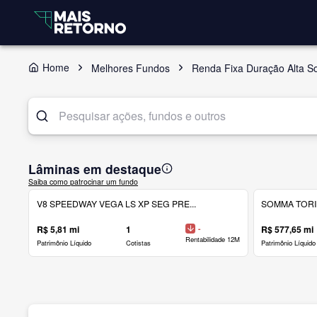
Home
Melhores Fundos
Renda Fixa Duração Alta S
Lâminas em destaque
Saiba como patrocinar um fundo
V8 SPEEDWAY VEGA LS XP SEG PRE...
SOMMA TORINO
R$ 5,81 mi
1
-
R$ 577,65 mi
Rentabilidade 12M
Patrimônio Líquido
Cotistas
Patrimônio Líquido