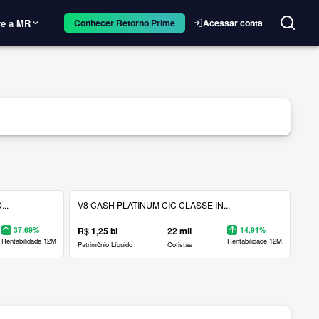
e a MR
Acessar conta
Conhecer Retorno Prime
..
V8 CASH PLATINUM CIC CLASSE IN...
37,69%
R$ 1,25 bi
22 mil
14,91%
Rentabilidade 12M
Rentabilidade 12M
Patrimônio Líquido
Cotistas