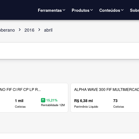
Ferramentas
Produtos
Conteúdos
Sobr
oberano
2016
abril
 FIF CI RF CP LP R...
ALPHA WAVE 300 FIF MULTIMERCAD.
1 mil
15,21%
R$ 6,38 mi
73
Rentabilidade 12M
Cotistas
Patrimônio Líquido
Cotistas