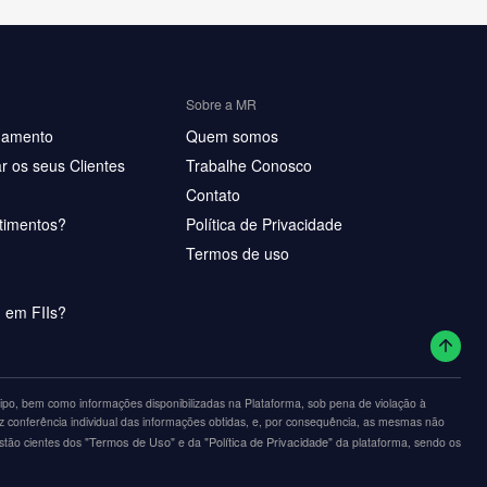
Sobre a MR
hamento
Quem somos
r os seus Clientes
Trabalhe Conosco
Contato
timentos?
Política de Privacidade
Termos de uso
u em FIIs?
po, bem como informações disponibilizadas na Plataforma, sob pena de violação à
z conferência individual das informações obtidas, e, por consequência, as mesmas não
"Termos de Uso"
"Política de Privacidade"
estão cientes dos
e da
da plataforma, sendo os