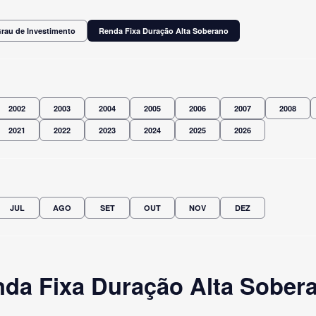
Grau de Investimento
Renda Fixa Duração Alta Soberano
2002
2003
2004
2005
2006
2007
2008
2021
2022
2023
2024
2025
2026
JUL
AGO
SET
OUT
NOV
DEZ
da Fixa Duração Alta Soberan