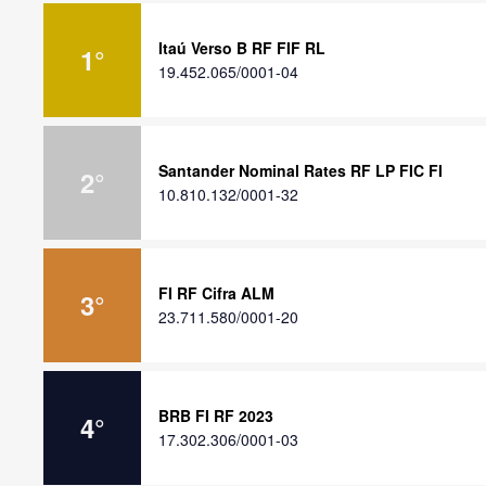
Itaú Verso B RF FIF RL
1
°
19.452.065/0001-04
Santander Nominal Rates RF LP FIC FI
2
°
10.810.132/0001-32
FI RF Cifra ALM
3
°
23.711.580/0001-20
BRB FI RF 2023
4
°
17.302.306/0001-03