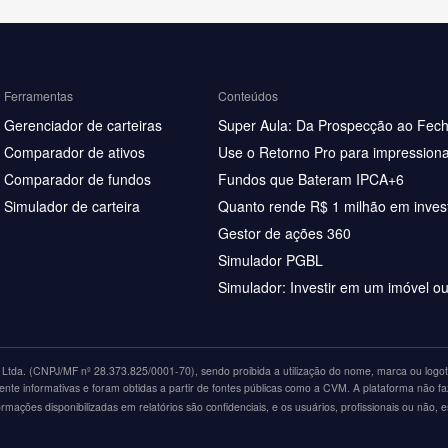
Ferramentas
Conteúdos
Gerenciador de carteiras
Super Aula: Da Prospecção ao Fec
Comparador de ativos
Use o Retorno Pro para impressiona
Comparador de fundos
Fundos que Bateram IPCA+6
Simulador de carteira
Quanto rende R$ 1 milhão em inves
Gestor de ações 360
Simulador PGBL
Simulador: Investir em um imóvel o
tda. (CNPJ/MF nº 28.373.825/0001-70), sendo proibida a utilização do nome, marca ou logoti
nte informativas e foram obtidas a partir de fontes públicas como a CVM. A plataforma não fa
ações disponibilizadas em relatórios são confidenciais, e os usuários, profissionais ou não, 