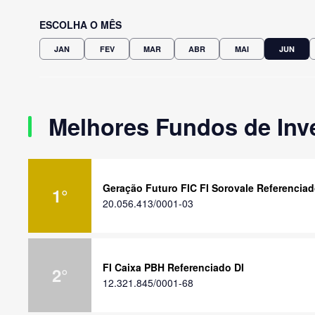
ESCOLHA O MÊS
JAN
FEV
MAR
ABR
MAI
JUN
Melhores Fundos de Inv
Geração Futuro FIC FI Sorovale Referenciad
1
°
20.056.413/0001-03
FI Caixa PBH Referenciado DI
2
°
12.321.845/0001-68