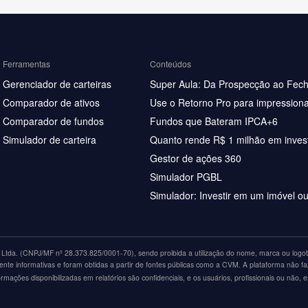
Ferramentas
Conteúdos
Gerenciador de carteiras
Super Aula: Da Prospecção ao Fec
Comparador de ativos
Use o Retorno Pro para impressiona
Comparador de fundos
Fundos que Bateram IPCA+6
Simulador de carteira
Quanto rende R$ 1 milhão em inves
Gestor de ações 360
Simulador PGBL
Simulador: Investir em um imóvel o
tda. (CNPJ/MF nº 28.373.825/0001-70), sendo proibida a utilização do nome, marca ou logoti
nte informativas e foram obtidas a partir de fontes públicas como a CVM. A plataforma não fa
ações disponibilizadas em relatórios são confidenciais, e os usuários, profissionais ou não, 