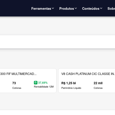
Ferramentas
Produtos
Conteúdos
Sobr
300 FIF MULTIMERCAD...
V8 CASH PLATINUM CIC CLASSE IN..
73
37,69%
R$ 1,25 bi
22 mil
Rentabilidade 12M
Cotistas
Patrimônio Líquido
Cotistas