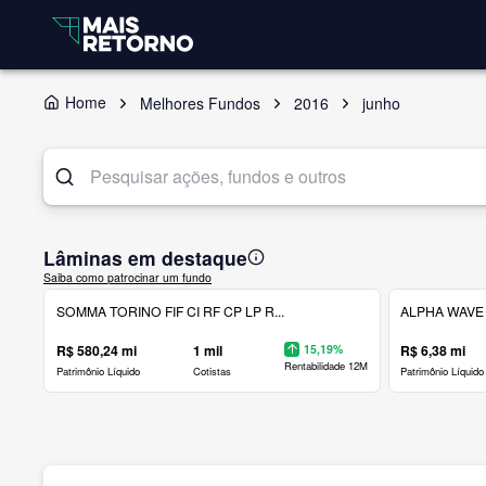
Home
Melhores Fundos
2016
junho
Lâminas em destaque
Saiba como patrocinar um fundo
SOMMA TORINO FIF CI RF CP LP R...
ALPHA WAVE 
R$ 580,24 mi
1 mil
15,19%
R$ 6,38 mi
Rentabilidade 12M
Patrimônio Líquido
Cotistas
Patrimônio Líquido