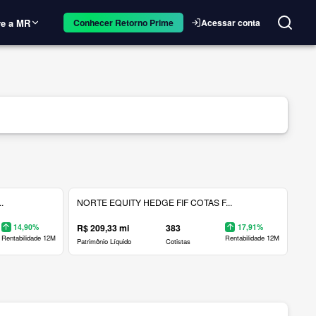
e a MR
Acessar conta
Conhecer Retorno Prime
.
NORTE EQUITY HEDGE FIF COTAS F...
14,90%
R$ 209,33 mi
383
17,91%
Rentabilidade 12M
Rentabilidade 12M
Patrimônio Líquido
Cotistas