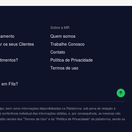
Sobre a MR
hamento
Quem somos
r os seus Clientes
Trabalhe Conosco
Contato
timentos?
Política de Privacidade
Termos de uso
u em FIIs?
po, bem como informações disponibilizadas na Plataforma, sob pena de violação à
z conferência individual das informações obtidas, e, por consequência, as mesmas não
"Termos de Uso"
"Política de Privacidade"
estão cientes dos
e da
da plataforma, sendo os