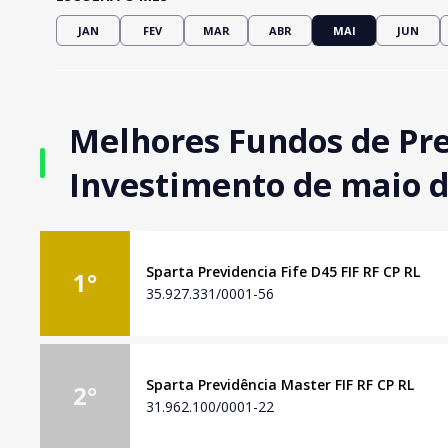
JAN
FEV
MAR
ABR
MAI
JUN
Melhores Fundos de Pr
Investimento de maio 
Sparta Previdencia Fife D45 FIF RF CP RL
1
°
35.927.331/0001-56
Sparta Previdência Master FIF RF CP RL
2
°
31.962.100/0001-22