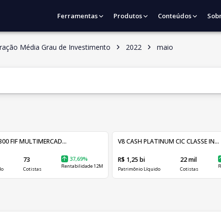
Ferramentas
Produtos
Conteúdos
Sob
uração Média Grau de Investimento
2022
maio
00 FIF MULTIMERCAD...
V8 CASH PLATINUM CIC CLASSE IN...
73
37,69%
R$ 1,25 bi
22 mil
Rentabilidade 12M
R
do
Cotistas
Patrimônio Líquido
Cotistas