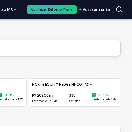
re a MR
Conhecer Retorno Prime
Acessar conta
NORTE EQUITY HEDGE FIF COTAS F...
14,91%
R$ 202,90 mi
380
18,61%
entabilidade 12M
Rentabilidade 12M
Patrimônio Líquido
Cotistas