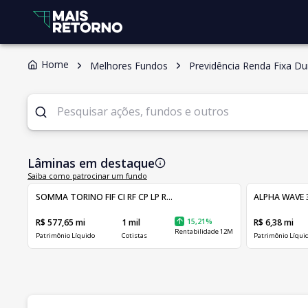
Home
Melhores Fundos
Previdência Renda Fixa D
Lâminas em destaque
Saiba como patrocinar um fundo
SOMMA TORINO FIF CI RF CP LP R...
ALPHA WAVE 3
R$ 577,65 mi
1 mil
15,21%
R$ 6,38 mi
Rentabilidade 12M
Patrimônio Líquido
Cotistas
Patrimônio Líqui