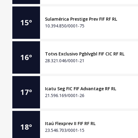
Sulamérica Prestige Prev FIF RF RL
15
°
10.394.850/0001-75
Totvs Exclusivo Pgblvgbl FIF CIC RF RL
16
°
28.321.046/0001-21
Icatu Seg FIC FIF Advantage RF RL
17
°
21.596.169/0001-26
Itaú Flexprev II FIF RF RL
18
°
23.546.703/0001-15