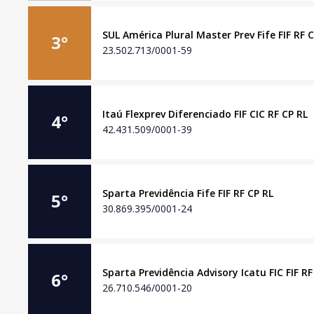
SUL América Plural Master Prev Fife FIF RF 
3
°
23.502.713/0001-59
Itaú Flexprev Diferenciado FIF CIC RF CP RL
4
°
42.431.509/0001-39
Sparta Previdência Fife FIF RF CP RL
5
°
30.869.395/0001-24
Sparta Previdência Advisory Icatu FIC FIF RF
6
°
26.710.546/0001-20