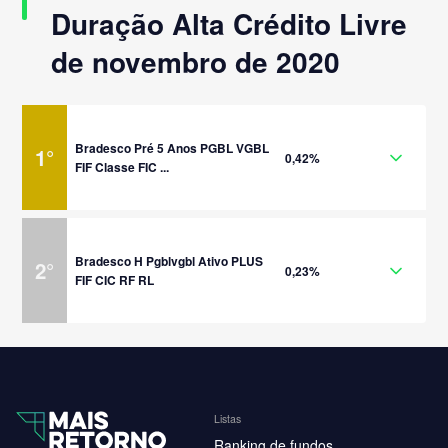
Duração Alta Crédito Livre
de novembro de 2020
Bradesco Pré 5 Anos PGBL VGBL
1
°
0,42%
FIF Classe FIC ...
Bradesco H Pgblvgbl Ativo PLUS
2
°
0,23%
FIF CIC RF RL
Listas
Ranking de fundos