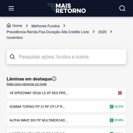
Home
Melhores Fundos
Previdência Renda Fixa Duração Alta Crédito Livre
2020
novembro
Lâminas em destaque
Saiba como patrocinar um fundo
V8 SPEEDWAY VEGA LS XP SEG PRE...
-
SOMMA TORINO FIF CI RF CP LP R...
15,21%
ALPHA WAVE 300 FIF MULTIMERCAD...
37,69%