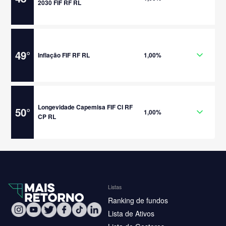
2030 FIF RF RL
49
°
Inflação FIF RF RL
1,00%
Longevidade Capemisa FIF CI RF
50
°
1,00%
CP RL
Listas
Ranking de fundos
Lista de Ativos