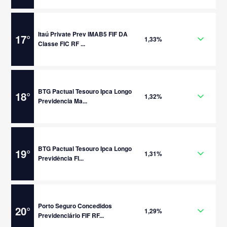
Itaú Private Prev IMAB5 FIF DA
17
°
1,33%
Classe FIC RF ...
BTG Pactual Tesouro Ipca Longo
18
°
1,32%
Previdencia Ma...
BTG Pactual Tesouro Ipca Longo
19
°
1,31%
Previdência FI...
Porto Seguro Concedidos
20
°
1,29%
Previdenciário FIF RF...