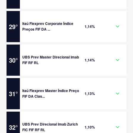
Itaú Flexprev Corporate Índice
29
°
1,14%
Preços FIF DA ...
UBS Prev Master Direcional Imab
30
°
1,14%
FIF RF RL
Itaú Flexprev Master Índice Preço
31
°
1,13%
FIF DA Clas...
UBS Prev Direcional Imab Zurich
32
°
1,10%
FIC FIF RF RL