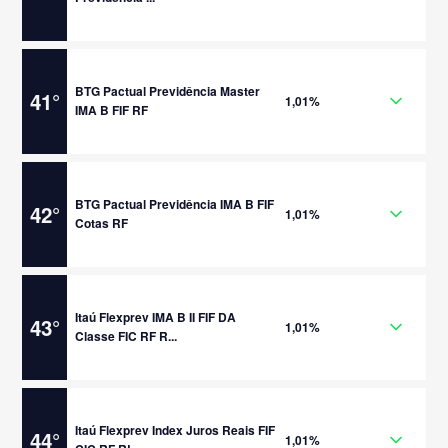
BTG Pactual Previdência Master
41
°
1,01%
IMA B FIF RF
BTG Pactual Previdência IMA B FIF
42
°
1,01%
Cotas RF
Itaú Flexprev IMA B II FIF DA
43
°
1,01%
Classe FIC RF R...
Itaú Flexprev Index Juros Reais FIF
44
°
1,01%