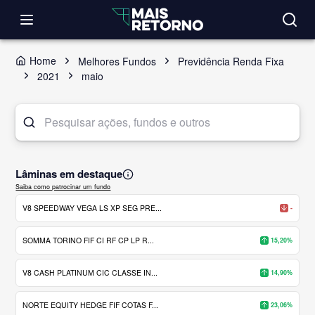
Home
Melhores Fundos
Previdência Renda Fixa
2021
maio
Lâminas em destaque
Saiba como patrocinar um fundo
V8 SPEEDWAY VEGA LS XP SEG PRE...
-
SOMMA TORINO FIF CI RF CP LP R...
15,20%
V8 CASH PLATINUM CIC CLASSE IN...
14,90%
NORTE EQUITY HEDGE FIF COTAS F...
23,06%