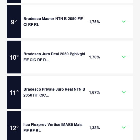
Bradesco Master NTN B 2050 FIF
9
°
1,75%
CI RF RL
Bradesco Juro Real 2050 Pgblvgbl
10
°
1,70%
FIF CIC RF R...
Bradesco Private Juro Real NTN B
11
°
1,67%
2050 FIF CIC...
Itaú Flexprev Vértice IMAB5 Mais
12
°
1,38%
FIF RF RL