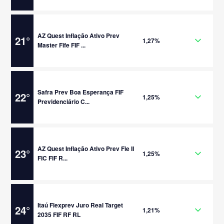
AZ Quest Inflação Ativo Prev
21
°
1,27%
Master Fife FIF ...
Safra Prev Boa Esperança FIF
22
°
1,25%
Previdenciário C...
AZ Quest Inflação Ativo Prev Fie II
23
°
1,25%
FIC FIF R...
Itaú Flexprev Juro Real Target
24
°
1,21%
2035 FIF RF RL