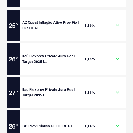
AZ Quest Inflação Ativo Prev Fie I
25
°
1,19%
FIC FIF RF...
Itaú Flexprev Private Juro Real
26
°
1,16%
Target 2035 I...
Itaú Flexprev Private Juro Real
27
°
1,16%
Target 2035 F...
28
°
BB Prev Público RF FIF RF RL
1,14%