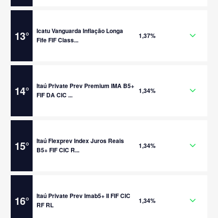
Icatu Vanguarda Inflação Longa
13
°
1,37%
Fife FIF Class...
Itaú Private Prev Premium IMA B5+
14
°
1,34%
FIF DA CIC ...
Itaú Flexprev Index Juros Reais
15
°
1,34%
B5+ FIF CIC R...
Itaú Private Prev Imab5+ II FIF CIC
16
°
1,34%
RF RL