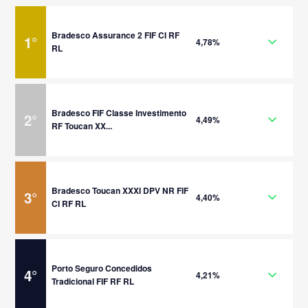
Bradesco Assurance 2 FIF CI RF
1
°
4,78%
RL
Bradesco FIF Classe Investimento
2
°
4,49%
RF Toucan XX...
Bradesco Toucan XXXI DPV NR FIF
3
°
4,40%
CI RF RL
Porto Seguro Concedidos
4
°
4,21%
Tradicional FIF RF RL