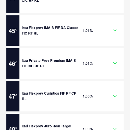
CIC RF RL
Itaú Flexprev IMA B FIF DA Classe
45
°
1,01%
FIC RF RL
Itaú Private Prev Premium IMA B
46
°
1,01%
FIF CIC RF RL
Itaú Flexprev Curintios FIF RF CP
47
°
1,00%
RL
Itaú Flexprev Juro Real Target
48
°
1,00%