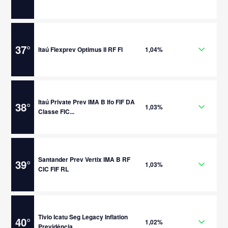
37
°
Itaú Flexprev Optimus II RF FI
1,04%
Itaú Private Prev IMA B Ifo FIF DA
38
°
1,03%
Classe FIC...
Santander Prev Vertix IMA B RF
39
°
1,03%
CIC FIF RL
Tivio Icatu Seg Legacy Inflation
40
°
1,02%
Previdência ...