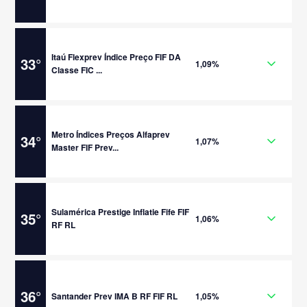
Itaú Flexprev Índice Preço FIF DA
33
°
1,09%
Classe FIC ...
Metro Índices Preços Alfaprev
34
°
1,07%
Master FIF Prev...
Sulamérica Prestige Inflatie Fife FIF
35
°
1,06%
RF RL
36
°
Santander Prev IMA B RF FIF RL
1,05%