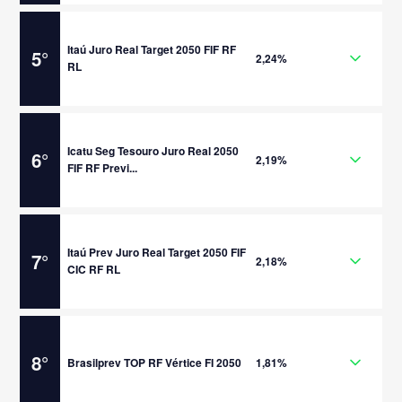
Itaú Juro Real Target 2050 FIF RF
5
°
2,24%
RL
Icatu Seg Tesouro Juro Real 2050
6
°
2,19%
FIF RF Previ...
Itaú Prev Juro Real Target 2050 FIF
7
°
2,18%
CIC RF RL
8
°
Brasilprev TOP RF Vértice FI 2050
1,81%