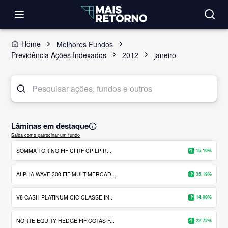
Home
Melhores Fundos
Previdência Ações Indexados
2012
janeiro
Lâminas em destaque
Saiba como patrocinar um fundo
SOMMA TORINO FIF CI RF CP LP R...
15,19%
ALPHA WAVE 300 FIF MULTIMERCAD...
35,19%
V8 CASH PLATINUM CIC CLASSE IN...
14,90%
NORTE EQUITY HEDGE FIF COTAS F...
22,72%