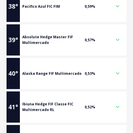
38
°
Pacifico Azul FIC FIM
0,59%
Absolute Hedge Master FIF
39
°
0,57%
Multimercado
40
°
Alaska Range FIF Multimercado
0,53%
Ibiuna Hedge FIF Classe FIC
41
°
0,52%
Multimercado RL