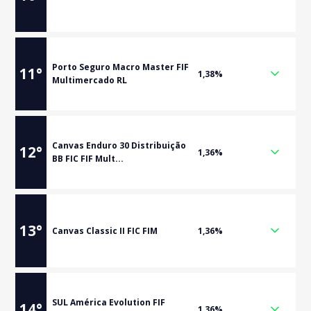
Porto Seguro Macro Master FIF
11
°
1,38%
Multimercado RL
Canvas Enduro 30 Distribuição
12
°
1,36%
BB FIC FIF Mult...
13
°
Canvas Classic II FIC FIM
1,36%
SUL América Evolution FIF
14
°
1,36%