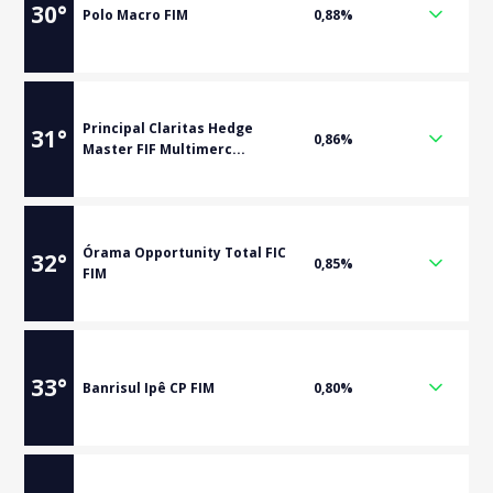
30
°
Polo Macro FIM
0,88%
Principal Claritas Hedge
31
°
0,86%
Master FIF Multimerc...
Órama Opportunity Total FIC
32
°
0,85%
FIM
33
°
Banrisul Ipê CP FIM
0,80%