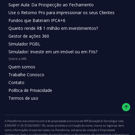
Super Aula: Da Prospecção ao Fechamento
Use o Retorno Pro para impressionar os seus Clientes
Fundos que Bateram IPCA+6
Quanto rende R$ 1 milhão em investimentos?
Gestor de ações 360
Simulador PGBL
Simulador: Investir em um imóvel ou em FIIs?
Sobre a MR
Quem somos
Trabalhe Conosco
Contato
Política de Privacidade
Termos de uso
A Plataforma maisretorno.com é de propriedade exclusiva da MR Educação & Tecnologia Ltda.
(CNPJ/MF nº 28.373.825/0001-70), sendo proibida a utilização do nome, marca ou logotipo, bem
como informações disponibilizadas na Plataforma, sob pena de violação à Propriedade
Intelectual. Todas as informações disponibilizadas na ferramenta são meramente informativas