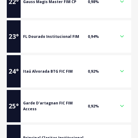
22
°
Gauss Magis Master FIM CP
0,98%
23
°
FL Dourado Institucional FIM
0,94%
24
°
Itaú Alvorada BTG FIC FIM
0,92%
Garde D'artagnan FIC FIM
25
°
0,92%
Access
Principal Claritas Institucional