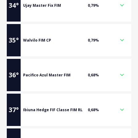
34
°
Ujay Master Fix FIM
0,79%
35
°
Walvilo FIM CP
0,79%
36
°
Pacifico Azul Master FIM
0,68%
37
°
Ibiuna Hedge FIF Classe FIM RL
0,68%