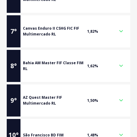
Canvas Enduro II CSHG FIC FIF
7
°
1,82%
Multimercado RL
Bahia AM Master FIF Classe FIM
8
°
1,62%
RL
AZ Quest Master FIF
9
°
1,50%
Multimercado RL
10
°
São Francisco BD FIM
1,48%