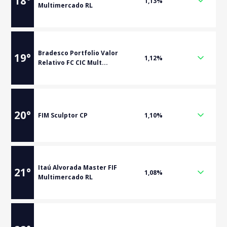
18
°
1,13%
Multimercado RL
Bradesco Portfolio Valor
19
°
1,12%
Relativo FC CIC Mult...
20
°
FIM Sculptor CP
1,10%
Itaú Alvorada Master FIF
21
°
1,08%
Multimercado RL