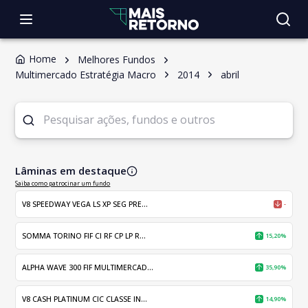
Home
Melhores Fundos
Multimercado Estratégia Macro
2014
abril
Lâminas em destaque
Saiba como patrocinar um fundo
V8 SPEEDWAY VEGA LS XP SEG PRE...
-
SOMMA TORINO FIF CI RF CP LP R...
15,20%
ALPHA WAVE 300 FIF MULTIMERCAD...
35,90%
V8 CASH PLATINUM CIC CLASSE IN...
14,90%