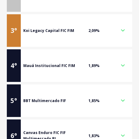
3
°
Koi Legacy Capital FIC FIM
2,09%
4
°
Mauá Institucional FIC FIM
1,89%
5
°
BBT Multimercado FIF
1,85%
Canvas Enduro FIC FIF
6
°
1,83%
Multimercado RL