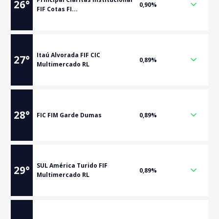
26
°
0,90%
FIF Cotas FI...
Itaú Alvorada FIF CIC
27
°
0,89%
Multimercado RL
28
°
FIC FIM Garde Dumas
0,89%
SUL América Turido FIF
29
°
0,89%
Multimercado RL