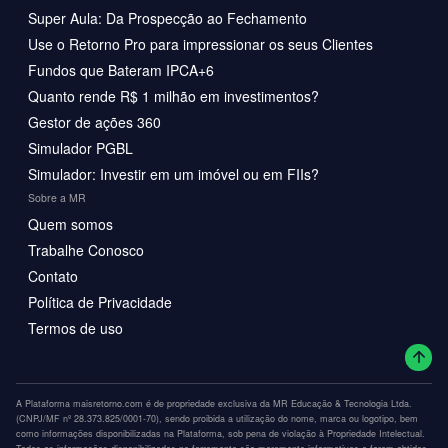
Super Aula: Da Prospecção ao Fechamento
Use o Retorno Pro para impressionar os seus Clientes
Fundos que Bateram IPCA+6
Quanto rende R$ 1 milhão em investimentos?
Gestor de ações 360
Simulador PGBL
Simulador: Investir em um imóvel ou em FIIs?
Sobre a MR
Quem somos
Trabalhe Conosco
Contato
Política de Privacidade
Termos de uso
A Plataforma maisretorno.com é de propriedade exclusiva da MR Educação & Tecnologia Ltda.
(CNPJ/MF nº 28.373.825/0001-70), sendo proibida a utilização do nome, marca ou logotipo, bem
como informações disponibilizadas na Plataforma, sob pena de violação à Propriedade Intelectual.