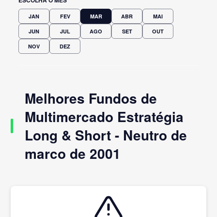
JAN
FEV
MAR
ABR
MAI
JUN
JUL
AGO
SET
OUT
NOV
DEZ
Melhores Fundos de
Multimercado Estratégia
Long & Short - Neutro de
marco de 2001