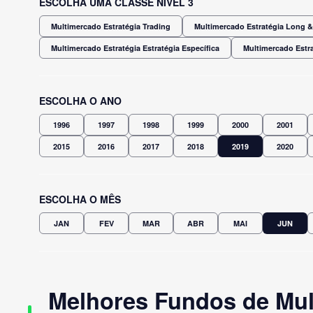
ESCOLHA UMA CLASSE NÍVEL 3
Multimercado Estratégia Trading
Multimercado Estratégia Long & 
Multimercado Estratégia Estratégia Específica
Multimercado Estra
ESCOLHA O ANO
1996
1997
1998
1999
2000
2001
2015
2016
2017
2018
2019
2020
ESCOLHA O MÊS
JAN
FEV
MAR
ABR
MAI
JUN
Melhores Fundos de Mult