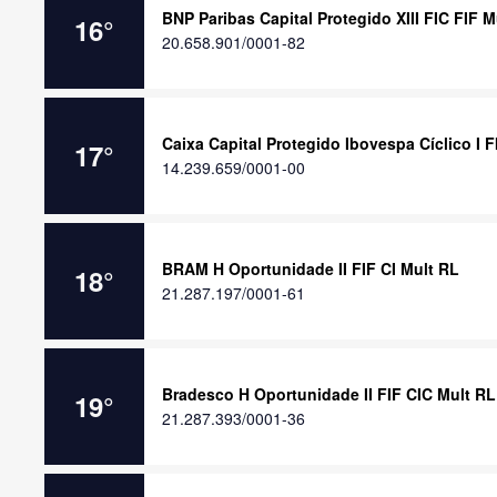
BNP Paribas Capital Protegido XIII FIC FIF 
16
°
20.658.901/0001-82
Caixa Capital Protegido Ibovespa Cíclico I 
17
°
14.239.659/0001-00
BRAM H Oportunidade II FIF CI Mult RL
18
°
21.287.197/0001-61
Bradesco H Oportunidade II FIF CIC Mult RL
19
°
21.287.393/0001-36