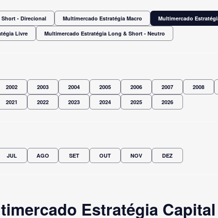
Short - Direcional
Multimercado Estratégia Macro
Multimercado Estratégi
tégia Livre
Multimercado Estratégia Long & Short - Neutro
2002
2003
2004
2005
2006
2007
2008
2021
2022
2023
2024
2025
2026
JUL
AGO
SET
OUT
NOV
DEZ
imercado Estratégia Capital