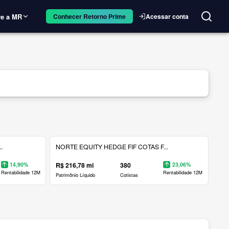
e a MR
Acessar conta
Conhecer Retorno Prime
.
NORTE EQUITY HEDGE FIF COTAS F...
14,90%
R$ 216,78 mi
380
23,06%
Rentabilidade 12M
Rentabilidade 12M
Patrimônio Líquido
Cotistas