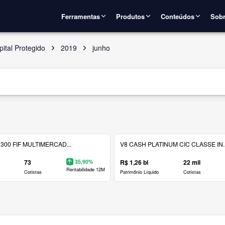
Ferramentas
Produtos
Conteúdos
Sobr
ital Protegido
2019
junho
300 FIF MULTIMERCAD...
V8 CASH PLATINUM CIC CLASSE IN..
73
35,90%
R$ 1,26 bi
22 mil
Rentabilidade 12M
Cotistas
Patrimônio Líquido
Cotistas