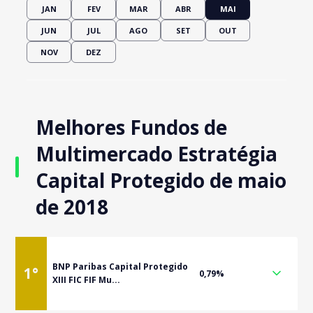
JAN
FEV
MAR
ABR
MAI
JUN
JUL
AGO
SET
OUT
NOV
DEZ
Melhores Fundos de
Multimercado Estratégia
Capital Protegido de maio
de 2018
BNP Paribas Capital Protegido
1
°
0,79%
XIII FIC FIF Mu...