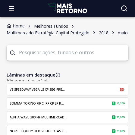
Home
Melhores Fundos
Multimercado Estratégia Capital Protegido
2018
maio
Lâminas em destaque
Saiba como patrocinar um fundo
V8 SPEEDWAY VEGA LS XP SEG PRE...
-
SOMMA TORINO FIF CI RF CP LP R...
15,20%
ALPHA WAVE 300 FIF MULTIMERCAD...
35,90%
NORTE EQUITY HEDGE FIF COTAS F...
23,06%