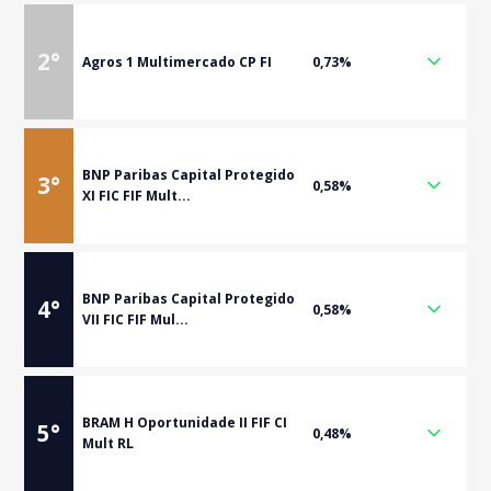
2
°
Agros 1 Multimercado CP FI
0,73%
BNP Paribas Capital Protegido
3
°
0,58%
XI FIC FIF Mult...
BNP Paribas Capital Protegido
4
°
0,58%
VII FIC FIF Mul...
BRAM H Oportunidade II FIF CI
5
°
0,48%
Mult RL