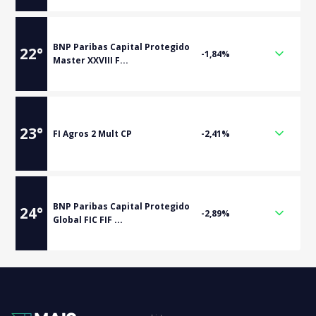
BNP Paribas Capital Protegido
22
°
-1,84%
Master XXVIII F...
23
°
FI Agros 2 Mult CP
-2,41%
BNP Paribas Capital Protegido
24
°
-2,89%
Global FIC FIF ...