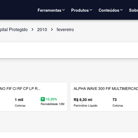
Ferramentas
Produtos
Conteúdos
Sobr
ital Protegido
2010
fevereiro
 FIF CI RF CP LP R...
ALPHA WAVE 300 FIF MULTIMERCAD.
1 mil
15,20%
R$ 6,30 mi
73
Rentabilidade 12M
Cotistas
Patrimônio Líquido
Cotistas