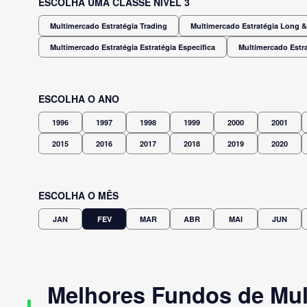
ESCOLHA UMA CLASSE NÍVEL 3
Multimercado Estratégia Trading
Multimercado Estratégia Long & 
Multimercado Estratégia Estratégia Específica
Multimercado Estra
ESCOLHA O ANO
1996
1997
1998
1999
2000
2001
2015
2016
2017
2018
2019
2020
ESCOLHA O MÊS
JAN
FEV
MAR
ABR
MAI
JUN
Melhores Fundos de Mult