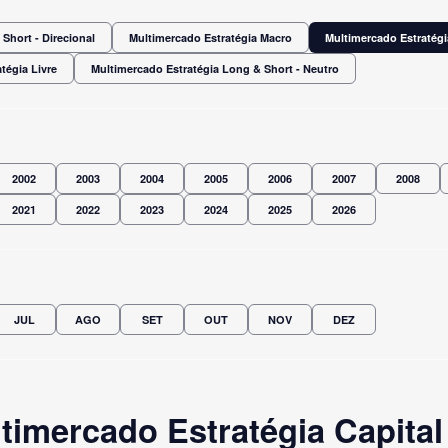
Short - Direcional
Multimercado Estratégia Macro
Multimercado Estratégi
tégia Livre
Multimercado Estratégia Long & Short - Neutro
2002
2003
2004
2005
2006
2007
2008
2021
2022
2023
2024
2025
2026
JUL
AGO
SET
OUT
NOV
DEZ
imercado Estratégia Capital 