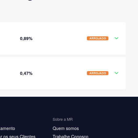
0,89%
ARROJADO
0,47%
ARROJADO
Sobre a MR
hamento
Quem somos
r os seus Clientes
Trabalhe Conosco