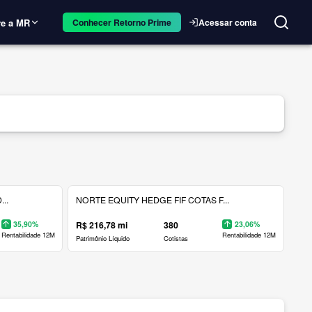
e a MR
Acessar conta
Conhecer Retorno Prime
..
NORTE EQUITY HEDGE FIF COTAS F...
35,90%
R$ 216,78 mi
380
23,06%
Rentabilidade 12M
Rentabilidade 12M
Patrimônio Líquido
Cotistas