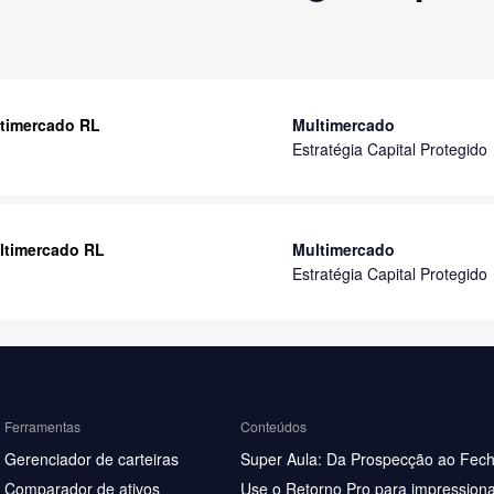
ltimercado RL
Multimercado
Estratégia Capital Protegido
ultimercado RL
Multimercado
Estratégia Capital Protegido
Ferramentas
Conteúdos
Gerenciador de carteiras
Super Aula: Da Prospecção ao Fec
Comparador de ativos
Use o Retorno Pro para impressiona