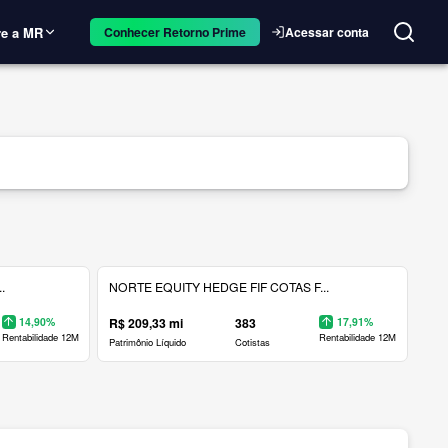
e a MR
Acessar conta
Conhecer Retorno Prime
.
NORTE EQUITY HEDGE FIF COTAS F...
14,90%
R$ 209,33 mi
383
17,91%
Rentabilidade 12M
Rentabilidade 12M
Patrimônio Líquido
Cotistas