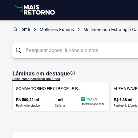
Home
Melhores Fundos
Multimercado Estratégia Cap
Lâminas em destaque
Saiba como patrocinar um fundo
SOMMA TORINO FIF CI RF CP LP R...
ALPHA WAVE 
R$ 580,24 mi
1 mil
15,19%
R$ 6,38 mi
Rentabilidade 12M
Patrimônio Líquido
Cotistas
Patrimônio Líquido