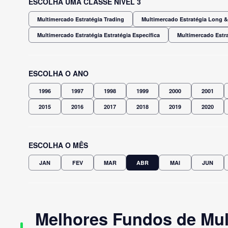
ESCOLHA UMA CLASSE NÍVEL 3
Multimercado Estratégia Trading
Multimercado Estratégia Long & 
Multimercado Estratégia Estratégia Específica
Multimercado Estra
ESCOLHA O ANO
1996
1997
1998
1999
2000
2001
2015
2016
2017
2018
2019
2020
ESCOLHA O MÊS
JAN
FEV
MAR
ABR
MAI
JUN
Melhores Fundos de Mult