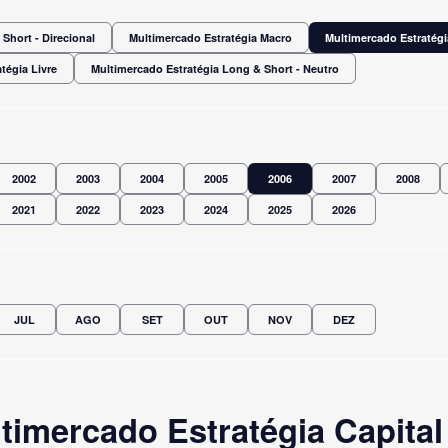
Short - Direcional
Multimercado Estratégia Macro
Multimercado Estratégi
tégia Livre
Multimercado Estratégia Long & Short - Neutro
2002
2003
2004
2005
2006
2007
2008
2021
2022
2023
2024
2025
2026
JUL
AGO
SET
OUT
NOV
DEZ
imercado Estratégia Capital 