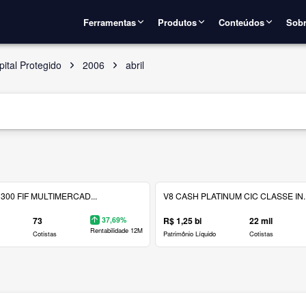
Ferramentas
Produtos
Conteúdos
Sobr
ital Protegido
2006
abril
300 FIF MULTIMERCAD...
V8 CASH PLATINUM CIC CLASSE IN..
73
37,69%
R$ 1,25 bi
22 mil
Rentabilidade 12M
Cotistas
Patrimônio Líquido
Cotistas