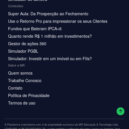
Conteúdos
Super Aula: Da Prospecção ao Fechamento
Use o Retorno Pro para impressionar os seus Clientes
Fundos que Bateram IPCA+6
Quanto rende R$ 1 milhão em investimentos?
Gestor de ações 360
Simulador PGBL
Simulador: Investir em um imóvel ou em FIIs?
Sobre a MR
Quem somos
Trabalhe Conosco
Contato
Política de Privacidade
Termos de uso
A Plataforma maisretorno.com é de propriedade exclusiva da MR Educação & Tecnologia Ltda.
(CNPJ/MF nº 28.373.825/0001-70), sendo proibida a utilização do nome, marca ou logotipo, bem