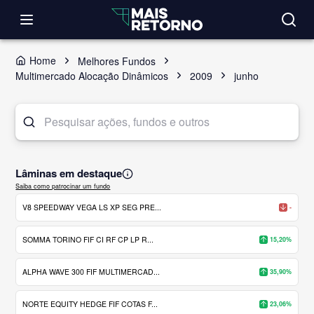
Home
Melhores Fundos
Multimercado Alocação Dinâmicos
2009
junho
Lâminas em destaque
Saiba como patrocinar um fundo
V8 SPEEDWAY VEGA LS XP SEG PRE...
-
SOMMA TORINO FIF CI RF CP LP R...
15,20%
ALPHA WAVE 300 FIF MULTIMERCAD...
35,90%
NORTE EQUITY HEDGE FIF COTAS F...
23,06%