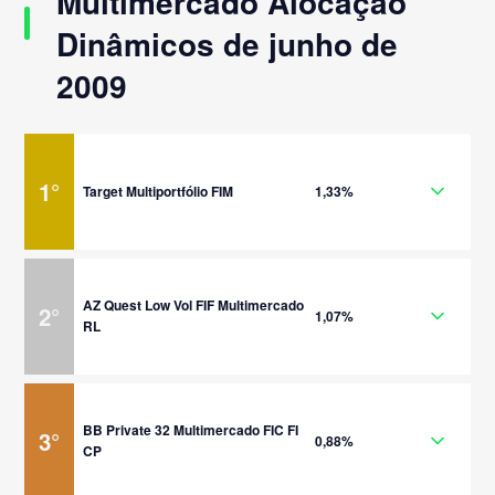
Multimercado Alocação
Dinâmicos de junho de
2009
1
°
Target Multiportfólio FIM
1,33%
AZ Quest Low Vol FIF Multimercado
2
°
1,07%
RL
BB Private 32 Multimercado FIC FI
3
°
0,88%
CP