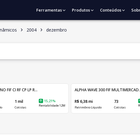
Ferramentas
Produtos
Conteúdos
Sob
inâmicos
2004
dezembro
FIF CI RF CP LP R...
ALPHA WAVE 300 FIF MULTIMERCAD..
1 mil
15,21%
R$ 6,38 mi
73
Rentabilidade 12M
R
do
Cotistas
Patrimônio Líquido
Cotistas