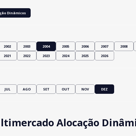
ção Dinâmicos
2002
2003
2004
2005
2006
2007
2008
2021
2022
2023
2024
2025
2026
JUL
AGO
SET
OUT
NOV
DEZ
ltimercado Alocação Dinâmi