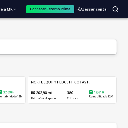
re a MR
Conhecer Retorno Prime
Acessar conta
.
NORTE EQUITY HEDGE FIF COTAS F...
37,69%
R$ 202,90 mi
380
18,61%
entabilidade 12M
Rentabilidade 12M
Patrimônio Líquido
Cotistas