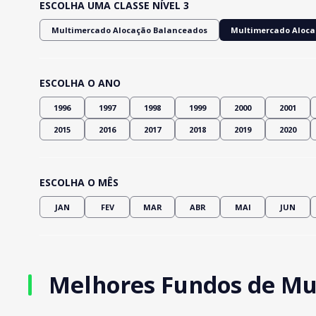
ESCOLHA UMA CLASSE NÍVEL 3
Multimercado Alocação Balanceados
Multimercado Aloca
ESCOLHA O ANO
1996
1997
1998
1999
2000
2001
2015
2016
2017
2018
2019
2020
ESCOLHA O MÊS
JAN
FEV
MAR
ABR
MAI
JUN
Melhores Fundos de Mu