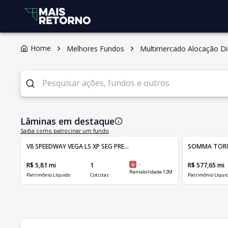
Home
Melhores Fundos
Multimercado Alocação D
Lâminas em destaque
Saiba como patrocinar um fundo
V8 SPEEDWAY VEGA LS XP SEG PRE...
SOMMA TORINO 
R$ 5,81 mi
1
-
R$ 577,65 mi
Rentabilidade 12M
Patrimônio Líquido
Cotistas
Patrimônio Líqui