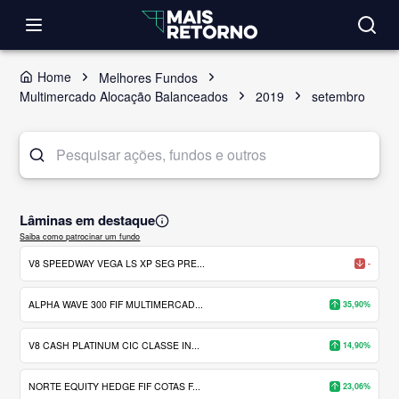
Home
Melhores Fundos
Multimercado Alocação Balanceados
2019
setembro
Lâminas em destaque
Saiba como patrocinar um fundo
V8 SPEEDWAY VEGA LS XP SEG PRE...
-
ALPHA WAVE 300 FIF MULTIMERCAD...
35,90%
V8 CASH PLATINUM CIC CLASSE IN...
14,90%
NORTE EQUITY HEDGE FIF COTAS F...
23,06%