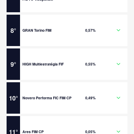
8
°
GRAN Torino FIM
0,57%
9
°
HIGH Multiestratégia FIF
0,55%
10
°
Novero Performa FIC FIM CP
0,49%
11
°
Ares FIM CP
0,05%