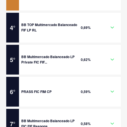
BB TOP Multimercado Balanceado
4
°
0,69%
FIF LP RL
BB Multimercado Balanceado LP
5
°
0,62%
Private FIC FIF...
6
°
PRASS FIC FIM CP
0,59%
BB Multimercado Balanceado LP
7
°
0,58%
FIC FIF Respons...