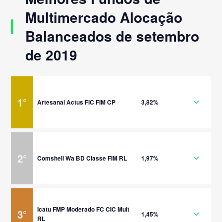
Multimercado Alocação
Balanceados de setembro
de 2019
1
°
Artesanal Actus FIC FIM CP
3,82%
2
°
Comshell Wa BD Classe FIM RL
1,97%
Icatu FMP Moderado FC CIC Mult
3
°
1,45%
RL