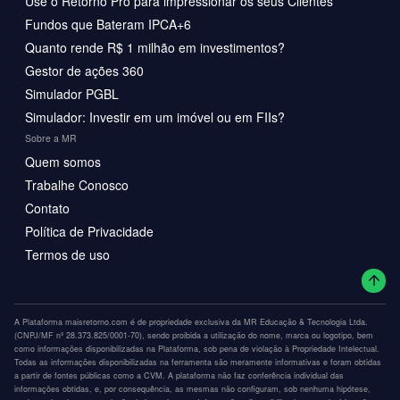
Use o Retorno Pro para impressionar os seus Clientes
Fundos que Bateram IPCA+6
Quanto rende R$ 1 milhão em investimentos?
Gestor de ações 360
Simulador PGBL
Simulador: Investir em um imóvel ou em FIIs?
Sobre a MR
Quem somos
Trabalhe Conosco
Contato
Política de Privacidade
Termos de uso
A Plataforma maisretorno.com é de propriedade exclusiva da MR Educação & Tecnologia Ltda.
(CNPJ/MF nº 28.373.825/0001-70), sendo proibida a utilização do nome, marca ou logotipo, bem
como informações disponibilizadas na Plataforma, sob pena de violação à Propriedade Intelectual.
Todas as informações disponibilizadas na ferramenta são meramente informativas e foram obtidas
a partir de fontes públicas como a CVM. A plataforma não faz conferência individual das
informações obtidas, e, por consequência, as mesmas não configuram, sob nenhuma hipótese,