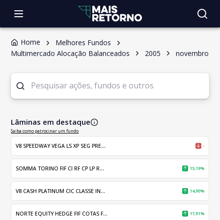
Home
Melhores Fundos
Multimercado Alocação Balanceados
2005
novembro
Lâminas em destaque
Saiba como patrocinar um fundo
V8 SPEEDWAY VEGA LS XP SEG PRE...
-
SOMMA TORINO FIF CI RF CP LP R...
15,19%
V8 CASH PLATINUM CIC CLASSE IN...
14,90%
NORTE EQUITY HEDGE FIF COTAS F...
17,91%