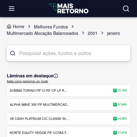
Home
Melhores Fundos
Multimercado Alocação Balanceados
2001
janeiro
Lâminas em destaque
Saiba como patrocinar um fundo
SOMMA TORINO FIF CI RF CP LP R...
15,19%
ALPHA WAVE 300 FIF MULTIMERCAD...
37,69%
V8 CASH PLATINUM CIC CLASSE IN...
14,90%
NORTE EQUITY HEDGE FIF COTAS F...
17,91%