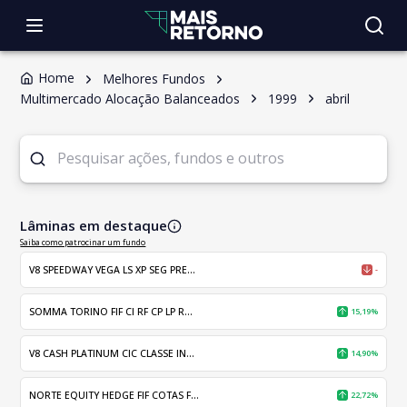
Home
Melhores Fundos
Multimercado Alocação Balanceados
1999
abril
Lâminas em destaque
Saiba como patrocinar um fundo
V8 SPEEDWAY VEGA LS XP SEG PRE...
-
SOMMA TORINO FIF CI RF CP LP R...
15,19%
V8 CASH PLATINUM CIC CLASSE IN...
14,90%
NORTE EQUITY HEDGE FIF COTAS F...
22,72%