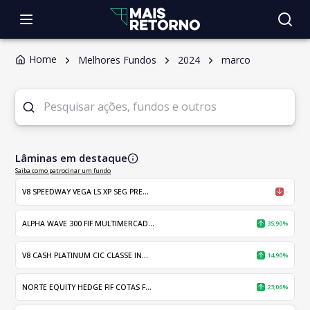
Home
Melhores Fundos
2024
marco
Lâminas em destaque
Saiba como patrocinar um fundo
V8 SPEEDWAY VEGA LS XP SEG PRE...
-
ALPHA WAVE 300 FIF MULTIMERCAD...
35,90%
V8 CASH PLATINUM CIC CLASSE IN...
14,90%
NORTE EQUITY HEDGE FIF COTAS F...
23,06%