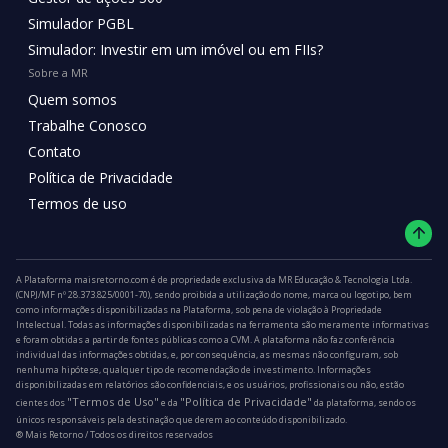
Simulador PGBL
Simulador: Investir em um imóvel ou em FIIs?
Sobre a MR
Quem somos
Trabalhe Conosco
Contato
Política de Privacidade
Termos de uso
A Plataforma maisretorno.com é de propriedade exclusiva da MR Educação & Tecnologia Ltda.
(CNPJ/MF nº 28.373.825/0001-70), sendo proibida a utilização do nome, marca ou logotipo, bem
como informações disponibilizadas na Plataforma, sob pena de violação à Propriedade
Intelectual. Todas as informações disponibilizadas na ferramenta são meramente informativas
e foram obtidas a partir de fontes públicas como a CVM. A plataforma não faz conferência
individual das informações obtidas, e, por consequência, as mesmas não configuram, sob
nenhuma hipótese, qualquer tipo de recomendação de investimento. Informações
disponibilizadas em relatórios são confidenciais, e os usuários, profissionais ou não, estão
"Termos de Uso"
"Política de Privacidade"
cientes dos
e da
da plataforma, sendo os
únicos responsáveis pela destinação que derem ao conteúdo disponibilizado.
®️ Mais Retorno / Todos os direitos reservados