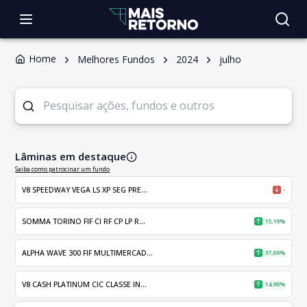
Home
Melhores Fundos
2024
julho
Lâminas em destaque
Saiba como patrocinar um fundo
V8 SPEEDWAY VEGA LS XP SEG PRE...
-
SOMMA TORINO FIF CI RF CP LP R...
15,19%
ALPHA WAVE 300 FIF MULTIMERCAD...
37,69%
V8 CASH PLATINUM CIC CLASSE IN...
14,90%