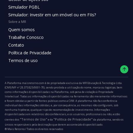
Simulador PGBL
Simulador: Investir em um imóvel ou em FIIs?
Sobre a MR
Quem somos
Trabalhe Conosco
Contato
Política de Privacidade
Termos de uso
A Plataforma maisretorno.com é de propriedade exclusiva da MR Educação & Tecnologia Ltda.
(CNPJ/MF nº 28.373.825/0001-70), sendo proibida a utilização do nome, marca ou logotipo, bem
como informações disponibilizadas na Plataforma, sob pena de violação à Propriedade
Intelectual. Todas as informações disponibilizadas na ferramenta são meramente informativas
e foram obtidas a partir de fontes públicas como a CVM. A plataforma não faz conferência
individual das informações obtidas, e, por consequência, as mesmas não configuram, sob
nenhuma hipótese, qualquer tipo de recomendação de investimento. Informações
disponibilizadas em relatórios são confidenciais, e os usuários, profissionais ou não, estão
"Termos de Uso"
"Política de Privacidade"
cientes dos
e da
da plataforma, sendo os
únicos responsáveis pela destinação que derem ao conteúdo disponibilizado.
®️ Mais Retorno / Todos os direitos reservados