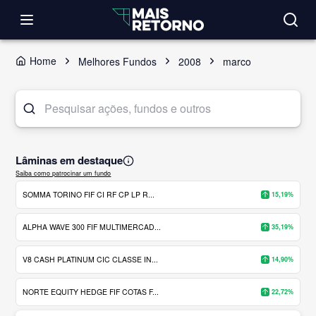
Home
Melhores Fundos
2008
marco
Lâminas em destaque
Saiba como patrocinar um fundo
SOMMA TORINO FIF CI RF CP LP R...
15,19%
ALPHA WAVE 300 FIF MULTIMERCAD...
35,19%
V8 CASH PLATINUM CIC CLASSE IN...
14,90%
NORTE EQUITY HEDGE FIF COTAS F...
22,72%