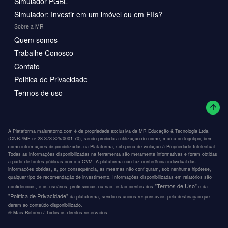
Simulador PGBL
Simulador: Investir em um imóvel ou em FIIs?
Sobre a MR
Quem somos
Trabalhe Conosco
Contato
Política de Privacidade
Termos de uso
A Plataforma maisretorno.com é de propriedade exclusiva da MR Educação & Tecnologia Ltda.
(CNPJ/MF nº 28.373.825/0001-70), sendo proibida a utilização do nome, marca ou logotipo, bem
como informações disponibilizadas na Plataforma, sob pena de violação à Propriedade Intelectual.
Todas as informações disponibilizadas na ferramenta são meramente informativas e foram obtidas
a partir de fontes públicas como a CVM. A plataforma não faz conferência individual das
informações obtidas, e, por consequência, as mesmas não configuram, sob nenhuma hipótese,
qualquer tipo de recomendação de investimento. Informações disponibilizadas em relatórios são
"Termos de Uso"
confidenciais, e os usuários, profissionais ou não, estão cientes dos
e da
"Política de Privacidade"
da plataforma, sendo os únicos responsáveis pela destinação que
derem ao conteúdo disponibilizado.
®️ Mais Retorno / Todos os direitos reservados