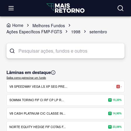
Home
Melhores Fundos
Ações Específicos FMP-FGTS
1998
setembro
Lâminas em destaque
Saiba como patrocinar um fundo
V8 SPEEDWAY VEGA LS XP SEG PRE...
-
SOMMA TORINO FIF CI RF CP LP R...
15,20%
V8 CASH PLATINUM CIC CLASSE IN...
14,90%
NORTE EQUITY HEDGE FIF COTAS F...
23,06%