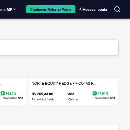
e a MR
Acessar conta
Conhecer Retorno Prime
.
NORTE EQUITY HEDGE FIF COTAS F...
14,90%
R$ 209,33 mi
383
17,91%
Rentabilidade 12M
Rentabilidade 12M
Patrimônio Líquido
Cotistas