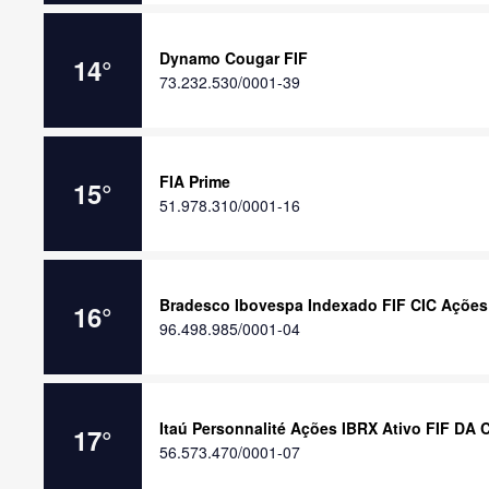
Dynamo Cougar FIF
14
°
73.232.530/0001-39
FIA Prime
15
°
51.978.310/0001-16
Bradesco Ibovespa Indexado FIF CIC Ações
16
°
96.498.985/0001-04
Itaú Personnalité Ações IBRX Ativo FIF DA 
17
°
56.573.470/0001-07