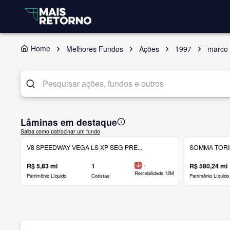
Home
Melhores Fundos
Ações
1997
marco
Lâminas em destaque
Saiba como patrocinar um fundo
V8 SPEEDWAY VEGA LS XP SEG PRE...
SOMMA TORINO
R$ 5,83 mi
1
-
R$ 580,24 mi
Rentabilidade 12M
Patrimônio Líquido
Cotistas
Patrimônio Líquido