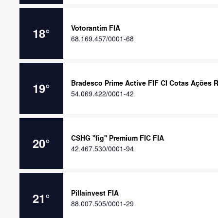
Votorantim FIA
18
°
68.169.457/0001-68
Bradesco Prime Active FIF CI Cotas Ações 
19
°
54.069.422/0001-42
CSHG ''fig'' Premium FIC FIA
20
°
42.467.530/0001-94
Pillainvest FIA
21
°
88.007.505/0001-29