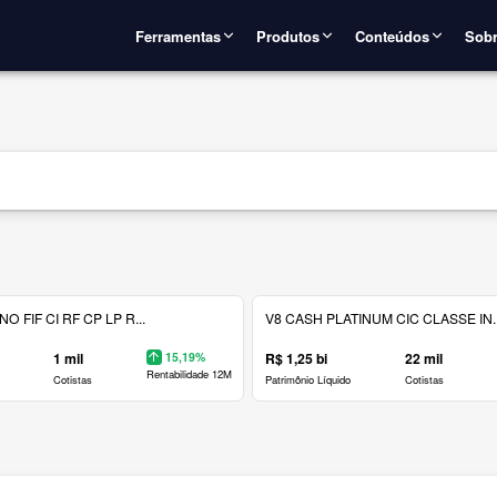
Ferramentas
Produtos
Conteúdos
Sobr
 FIF CI RF CP LP R...
V8 CASH PLATINUM CIC CLASSE IN..
1 mil
15,19%
R$ 1,25 bi
22 mil
Rentabilidade 12M
Cotistas
Patrimônio Líquido
Cotistas