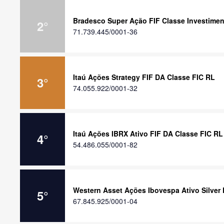
Bradesco Super Ação FIF Classe Investime
2
°
71.739.445/0001-36
Itaú Ações Strategy FIF DA Classe FIC RL
3
°
74.055.922/0001-32
Itaú Ações IBRX Ativo FIF DA Classe FIC RL
4
°
54.486.055/0001-82
Western Asset Ações Ibovespa Ativo Silver 
5
°
67.845.925/0001-04