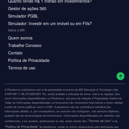
Quanto rende R$ 1 milhão em investimentos?
Gestor de ações 360
Simulador PGBL
Simulador: Investir em um imóvel ou em FIIs?
Sobre a MR
Quem somos
Trabalhe Conosco
Contato
Política de Privacidade
Termos de uso
A Plataforma maisretorno.com é de propriedade exclusiva da MR Educação & Tecnologia Ltda.
(CNPJ/MF nº 28.373.825/0001-70), sendo proibida a utilização do nome, marca ou logotipo, bem
como informações disponibilizadas na Plataforma, sob pena de violação à Propriedade Intelectual.
Todas as informações disponibilizadas na ferramenta são meramente informativas e foram obtidas
a partir de fontes públicas como a CVM. A plataforma não faz conferência individual das
informações obtidas, e, por consequência, as mesmas não configuram, sob nenhuma hipótese,
qualquer tipo de recomendação de investimento. Informações disponibilizadas em relatórios são
"Termos de Uso"
confidenciais, e os usuários, profissionais ou não, estão cientes dos
e da
"Política de Privacidade"
da plataforma, sendo os únicos responsáveis pela destinação que