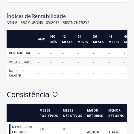
Índices de Rentabilidade
NTN-B - SEM CUPONS - 05/2017 - BRSTNCNTB2Y2
NO
12
24
36
48
60
ANO
MÊS
MESES
MESES
MESES
MESES
MESE
-
-
-
-
-
-
-
RENTABILIDADE
-
-
-
-
-
-
-
VOLATILIDADE
ÍNDICE DE
-
-
-
-
-
-
-
SHARPE
Consistência
MESES
MESES
MAIOR
MENOR
POSITIVOS
NEGATIVOS
RETORNO
RETORNO
NTN-B - SEM
14
0
45,16%
1,14%
CUPONS -