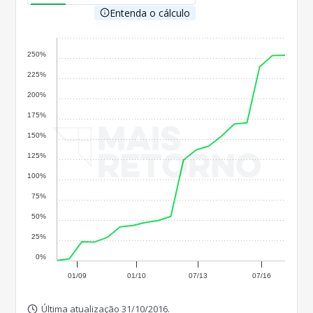
Entenda o cálculo
250%
225%
200%
175%
150%
125%
100%
75%
50%
25%
0%
01/09
01/10
07/13
07/16
Última atualização 31/10/2016.