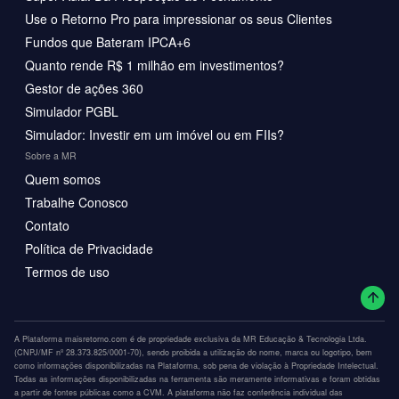
Use o Retorno Pro para impressionar os seus Clientes
Fundos que Bateram IPCA+6
Quanto rende R$ 1 milhão em investimentos?
Gestor de ações 360
Simulador PGBL
Simulador: Investir em um imóvel ou em FIIs?
Sobre a MR
Quem somos
Trabalhe Conosco
Contato
Política de Privacidade
Termos de uso
A Plataforma maisretorno.com é de propriedade exclusiva da MR Educação & Tecnologia Ltda.
(CNPJ/MF nº 28.373.825/0001-70), sendo proibida a utilização do nome, marca ou logotipo, bem
como informações disponibilizadas na Plataforma, sob pena de violação à Propriedade Intelectual.
Todas as informações disponibilizadas na ferramenta são meramente informativas e foram obtidas
a partir de fontes públicas como a CVM. A plataforma não faz conferência individual das