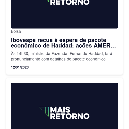
Bolsa
Ibovespa recua à espera de pacote
econômico de Haddad; ações AMER3
apontam queda de 75% em leilão
Às 14h30, ministro da Fazenda, Fernando Haddad, fará
pronunciamento com detalhes do pacote econômico
12/01/2023