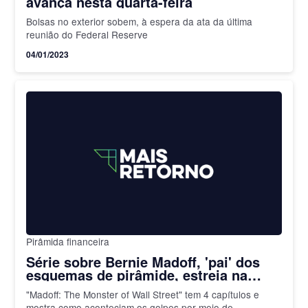
avança nesta quarta-feira
Bolsas no exterior sobem, à espera da ata da última
reunião do Federal Reserve
04/01/2023
Pirâmida financeira
Série sobre Bernie Madoff, 'pai' dos
esquemas de pirâmide, estreia na
Netflix; confira filmes sobre finanças
"Madoff: The Monster of Wall Street" tem 4 capítulos e
no streaming
mostra como aconteciam os golpes por meio de