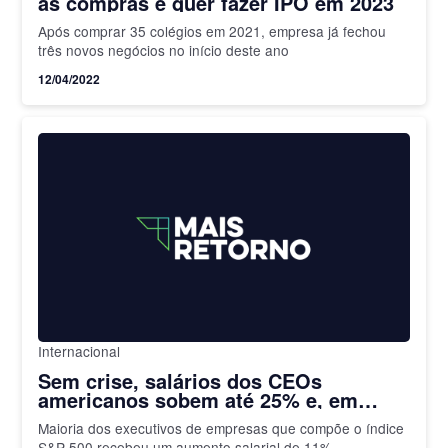
às compras e quer fazer IPO em 2023
Após comprar 35 colégios em 2021, empresa já fechou
três novos negócios no início deste ano
12/04/2022
Internacional
Sem crise, salários dos CEOs
americanos sobem até 25% e, em
2022, devem bater novo recorde
Maioria dos executivos de empresas que compõe o índice
S&P 500 recebeu um aumento salarial de 11%