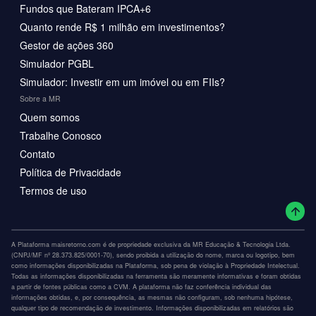
Fundos que Bateram IPCA+6
Quanto rende R$ 1 milhão em investimentos?
Gestor de ações 360
Simulador PGBL
Simulador: Investir em um imóvel ou em FIIs?
Sobre a MR
Quem somos
Trabalhe Conosco
Contato
Política de Privacidade
Termos de uso
A Plataforma maisretorno.com é de propriedade exclusiva da MR Educação & Tecnologia Ltda.
(CNPJ/MF nº 28.373.825/0001-70), sendo proibida a utilização do nome, marca ou logotipo, bem
como informações disponibilizadas na Plataforma, sob pena de violação à Propriedade Intelectual.
Todas as informações disponibilizadas na ferramenta são meramente informativas e foram obtidas
a partir de fontes públicas como a CVM. A plataforma não faz conferência individual das
informações obtidas, e, por consequência, as mesmas não configuram, sob nenhuma hipótese,
qualquer tipo de recomendação de investimento. Informações disponibilizadas em relatórios são