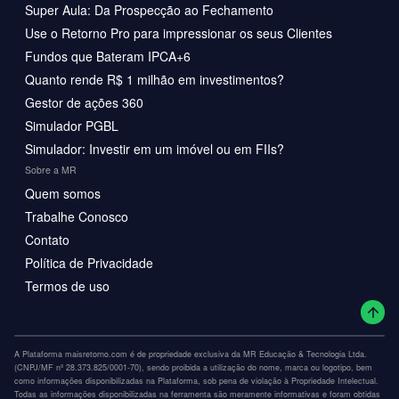
Super Aula: Da Prospecção ao Fechamento
Use o Retorno Pro para impressionar os seus Clientes
Fundos que Bateram IPCA+6
Quanto rende R$ 1 milhão em investimentos?
Gestor de ações 360
Simulador PGBL
Simulador: Investir em um imóvel ou em FIIs?
Sobre a MR
Quem somos
Trabalhe Conosco
Contato
Política de Privacidade
Termos de uso
A Plataforma maisretorno.com é de propriedade exclusiva da MR Educação & Tecnologia Ltda.
(CNPJ/MF nº 28.373.825/0001-70), sendo proibida a utilização do nome, marca ou logotipo, bem
como informações disponibilizadas na Plataforma, sob pena de violação à Propriedade Intelectual.
Todas as informações disponibilizadas na ferramenta são meramente informativas e foram obtidas