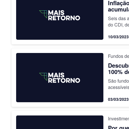
Inflaçã
acumul
Seis das 
do CDI, d
10/03/2023
Fundos de
Descubr
100% d
São fundos
acessíveis
03/03/2023
Investime
Por que