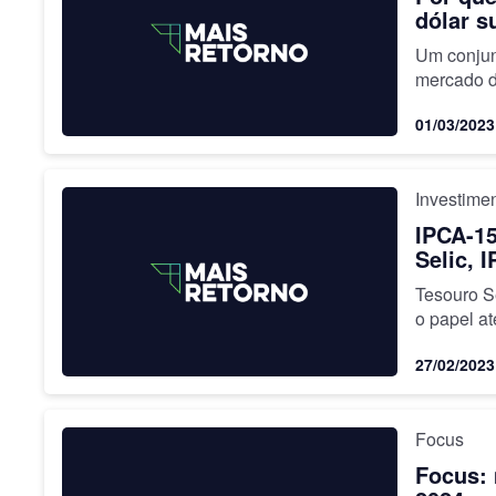
dólar s
Um conjun
mercado d
01/03/2023
Investime
IPCA-15
Selic, 
Tesouro S
o papel a
27/02/2023
Focus
Focus: 