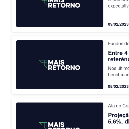
expectati
09/02/2023
Fundos de
Entre 4
referên
Nos últim
benchmark
08/02/2023
Ata do C
Projeçã
5,6%, d