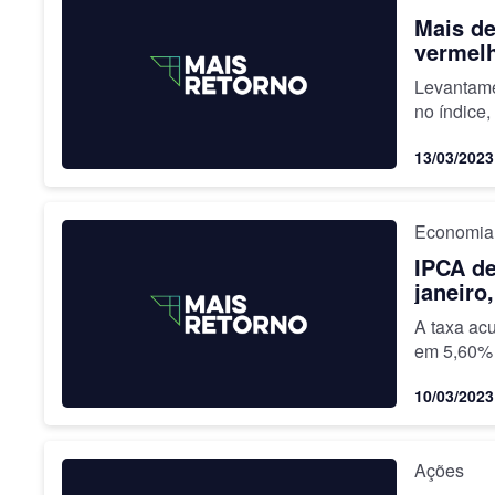
Mais de
vermelh
Levantame
no índice,
13/03/2023
Economia
IPCA de
janeiro
A taxa ac
em 5,60%
10/03/2023
Ações