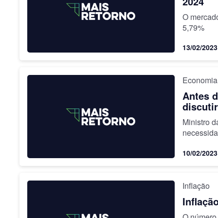
2024
O mercado
5,79%
13/02/2023
Economia
Antes d
discuti
Ministro 
necessida
10/02/2023
Inflação
Inflaçã
O número 