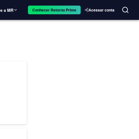
e a MR
Acessar conta
Conhecer Retorno Prime