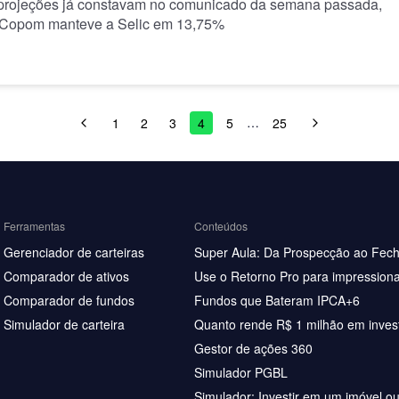
projeções já constavam no comunicado da semana passada,
 Copom manteve a Selic em 13,75%
…
1
2
3
4
5
25
Ferramentas
Conteúdos
Gerenciador de carteiras
Super Aula: Da Prospecção ao Fec
Comparador de ativos
Use o Retorno Pro para impressiona
Comparador de fundos
Fundos que Bateram IPCA+6
Simulador de carteira
Quanto rende R$ 1 milhão em inves
Gestor de ações 360
Simulador PGBL
Simulador: Investir em um imóvel o