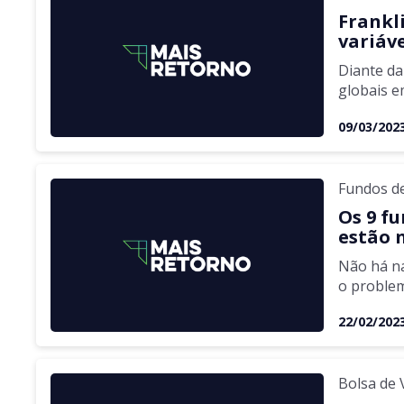
Frankl
variáv
Diante da
globais e
por país
09/03/202
Fundos d
Os 9 f
estão 
Não há na
o problem
22/02/202
Bolsa de 