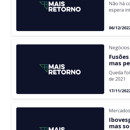
Não há c
espera in
06/12/202
Negócios
Fusões
mas pe
Queda fo
de 2021
17/11/202
Mercado
Ibovesp
mas so