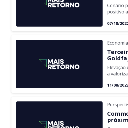
Cenário p
positivo 
07/10/202
Economi
Tercei
Goldfaj
Elevação 
a valoriz
11/08/202
Perspecti
Commod
próxim