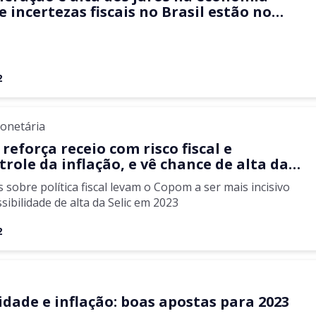
e incertezas fiscais no Brasil estão no
do Santander
2
Monetária
eforça receio com risco fiscal e
role da inflação, e vê chance de alta da
 apontam analistas
s sobre política fiscal levam o Copom a ser mais incisivo
sibilidade de alta da Selic em 2023
2
a
idade e inflação: boas apostas para 2023