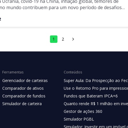
 Ucrânia, covid-19 na China, inflação global, temores de
 no mundo contribuem para um novo período de desafios
produtos
2
1
2
Ferramentas
Conteúdos
Gerenciador de carteiras
Super Aula: Da Prospecção ao Fe
Comparador de ativos
Use o Retorno Pro para impression
Comparador de fundos
Fundos que Bateram IPCA+6
Simulador de carteira
Quanto rende R$ 1 milhão em inv
Gestor de ações 360
Simulador PGBL
Simulador: Investir em um imóvel 