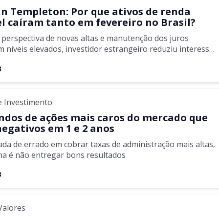
in Templeton: Por que ativos de renda
el caíram tanto em fevereiro no Brasil?
 perspectiva de novas altas e manutenção dos juros
m níveis elevados, investidor estrangeiro reduziu interesse
es emergentes
3
e Investimento
undos de ações mais caros do mercado que
negativos em 1 e 2 anos
da de errado em cobrar taxas de administração mais altas,
a é não entregar bons resultados
3
Valores