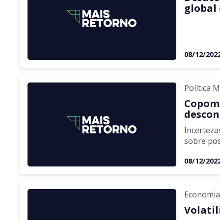
global 
radar 
08/12/202
Política 
Copom r
descont
Selic,
Incerteza
sobre pos
08/12/202
Economi
Volatil