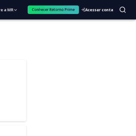
re a MR
Conhecer Retorno Prime
Acessar conta