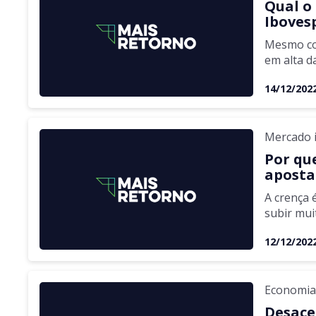
Qual o
Iboves
Mesmo com
em alta d
14/12/202
Mercado i
Por que
aposta
A crença 
subir mui
12/12/202
Economi
Desace