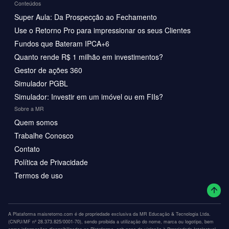
Conteúdos
Super Aula: Da Prospecção ao Fechamento
Use o Retorno Pro para impressionar os seus Clientes
Fundos que Bateram IPCA+6
Quanto rende R$ 1 milhão em investimentos?
Gestor de ações 360
Simulador PGBL
Simulador: Investir em um imóvel ou em FIIs?
Sobre a MR
Quem somos
Trabalhe Conosco
Contato
Política de Privacidade
Termos de uso
A Plataforma maisretorno.com é de propriedade exclusiva da MR Educação & Tecnologia Ltda.
(CNPJ/MF nº 28.373.825/0001-70), sendo proibida a utilização do nome, marca ou logotipo, bem