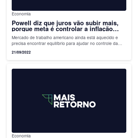
Economia
Powell diz que juros vão subir mais,
porque meta é controlar a inflação
mesmo que haja desemprego e
Mercado de trabalho americano ainda está aquecido e
recessão
precisa encontrar equilíbrio para ajudar no controle da
inflação
21/09/2022
Economia