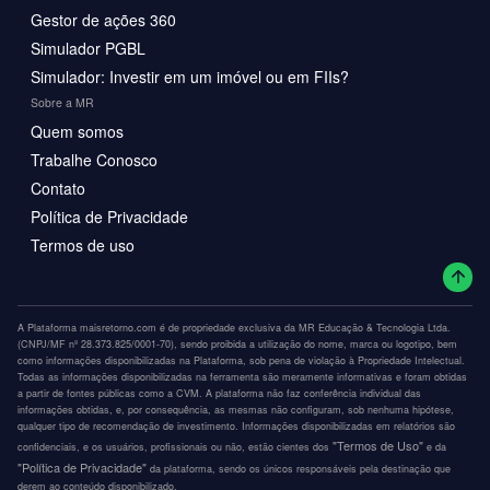
Gestor de ações 360
Simulador PGBL
Simulador: Investir em um imóvel ou em FIIs?
Sobre a MR
Quem somos
Trabalhe Conosco
Contato
Política de Privacidade
Termos de uso
A Plataforma maisretorno.com é de propriedade exclusiva da MR Educação & Tecnologia Ltda.
(CNPJ/MF nº 28.373.825/0001-70), sendo proibida a utilização do nome, marca ou logotipo, bem
como informações disponibilizadas na Plataforma, sob pena de violação à Propriedade Intelectual.
Todas as informações disponibilizadas na ferramenta são meramente informativas e foram obtidas
a partir de fontes públicas como a CVM. A plataforma não faz conferência individual das
informações obtidas, e, por consequência, as mesmas não configuram, sob nenhuma hipótese,
qualquer tipo de recomendação de investimento. Informações disponibilizadas em relatórios são
"Termos de Uso"
confidenciais, e os usuários, profissionais ou não, estão cientes dos
e da
"Política de Privacidade"
da plataforma, sendo os únicos responsáveis pela destinação que
derem ao conteúdo disponibilizado.