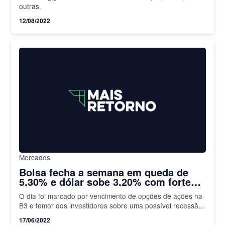
empresas
outras.
12/08/2022
Mercados
Bolsa fecha a semana em queda de
5,30% e dólar sobe 3,20% com forte
aversão ao risco no exterior e baixa
O dia foi marcado por vencimento de opções de ações na
das ações de commodities
B3 e temor dos investidores sobre uma possível recessão
global
17/06/2022