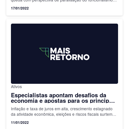
público nesta terça-feira
17/01/2022
Ativos
Especialistas apontam desafios da
economia e apostas para os principais
setores da Bolsa em 2022; confira
Inflação e taxa de juros em alta, crescimento estagnado
da atividade econômica, eleições e riscos fiscais surtem
impactos diferentes em setores como commodities, varejo
11/01/2022
e setor financeiro