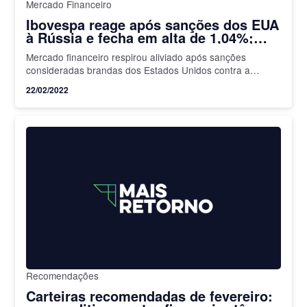
Mercado Financeiro
Ibovespa reage após sanções dos EUA
à Rússia e fecha em alta de 1,04%;
dólar tem menor valor em 7 meses
Mercado financeiro respirou aliviado após sanções
consideradas brandas dos Estados Unidos contra a
Rússia
22/02/2022
Recomendações
Carteiras recomendadas de fevereiro: