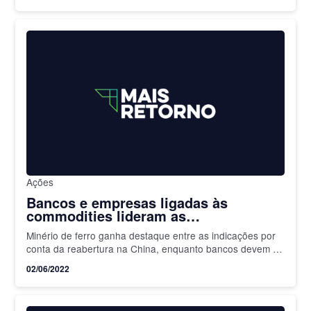
Ações
Bancos e empresas ligadas às
commodities lideram as
recomendações de ações para junho
Minério de ferro ganha destaque entre as indicações por
conta da reabertura na China, enquanto bancos devem se
beneficiar da Taxa Selic em alta
02/06/2022