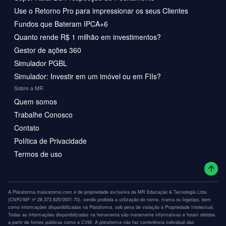
Use o Retorno Pro para impressionar os seus Clientes
Fundos que Bateram IPCA+6
Quanto rende R$ 1 milhão em investimentos?
Gestor de ações 360
Simulador PGBL
Simulador: Investir em um imóvel ou em FIIs?
Sobre a MR
Quem somos
Trabalhe Conosco
Contato
Política de Privacidade
Termos de uso
A Plataforma maisretorno.com é de propriedade exclusiva da MR Educação & Tecnologia Ltda.
(CNPJ/MF nº 28.373.825/0001-70), sendo proibida a utilização do nome, marca ou logotipo, bem
como informações disponibilizadas na Plataforma, sob pena de violação à Propriedade Intelectual.
Todas as informações disponibilizadas na ferramenta são meramente informativas e foram obtidas
a partir de fontes públicas como a CVM. A plataforma não faz conferência individual das