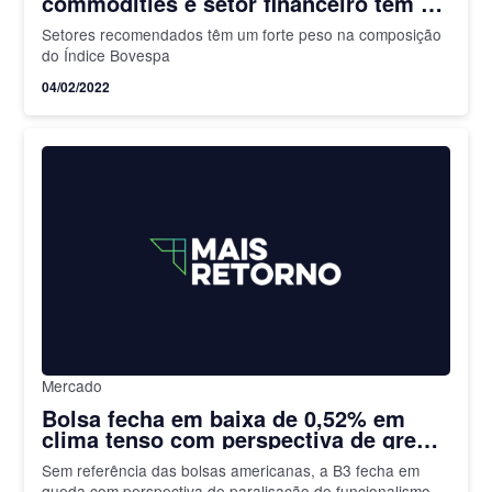
commodities e setor financeiro têm a
preferência das casas
Setores recomendados têm um forte peso na composição
do Índice Bovespa
04/02/2022
Mercado
Bolsa fecha em baixa de 0,52% em
clima tenso com perspectiva de greve
do funcionalismo; juro futuro sobe
Sem referência das bolsas americanas, a B3 fecha em
queda com perspectiva de paralisação do funcionalismo