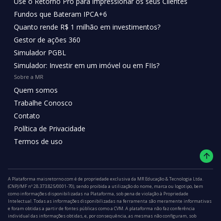
Use o Retorno Pro para impressionar os seus Clientes
Fundos que Bateram IPCA+6
Quanto rende R$ 1 milhão em investimentos?
Gestor de ações 360
Simulador PGBL
Simulador: Investir em um imóvel ou em FIIs?
Sobre a MR
Quem somos
Trabalhe Conosco
Contato
Política de Privacidade
Termos de uso
A Plataforma maisretorno.com é de propriedade exclusiva da MR Educação & Tecnologia Ltda.
(CNPJ/MF nº 28.373.825/0001-70), sendo proibida a utilização do nome, marca ou logotipo, bem
como informações disponibilizadas na Plataforma, sob pena de violação à Propriedade
Intelectual. Todas as informações disponibilizadas na ferramenta são meramente informativas
e foram obtidas a partir de fontes públicas como a CVM. A plataforma não faz conferência
individual das informações obtidas, e, por consequência, as mesmas não configuram, sob