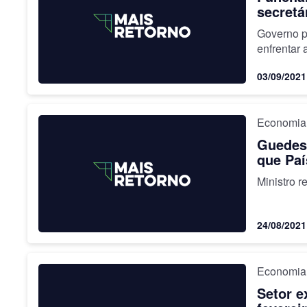
secretá
Governo p
enfrentar 
03/09/2021
Economia
Guedes
que Paí
Ministro r
24/08/2021
Economia
Setor e