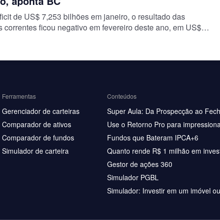
ro, aponta BC
icit de US$ 7,253 bilhões em janeiro, o resultado das
s correntes ficou negativo em fevereiro deste ano, em US$
hões, segundo comunicado…
Ferramentas
Conteúdos
Gerenciador de carteiras
Super Aula: Da Prospecção ao Fec
Comparador de ativos
Use o Retorno Pro para impressiona
Comparador de fundos
Fundos que Bateram IPCA+6
Simulador de carteira
Quanto rende R$ 1 milhão em inves
Gestor de ações 360
Simulador PGBL
Simulador: Investir em um imóvel o