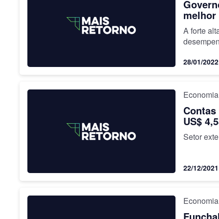
Governo
melhor 
A forte a
desempe
28/01/2022
Economia
Contas 
US$ 4,5
Setor ext
22/12/2021
Economia
Funchal