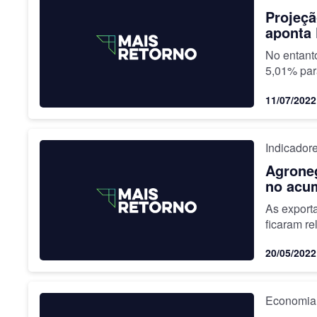
Projeçã
aponta
No entanto
5,01% pa
11/07/2022
Indicador
Agroneg
no acum
As export
ficaram re
20/05/2022
Economia