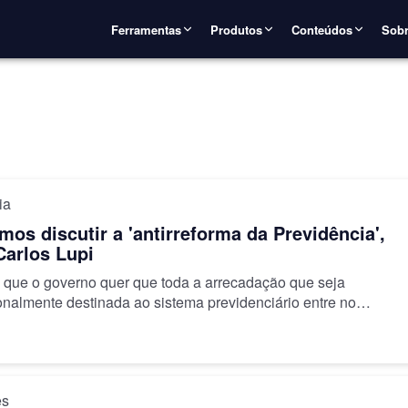
Ferramentas
Produtos
Conteúdos
Sobr
ia
mos discutir a 'antirreforma da Previdência',
Carlos Lupi
e que o governo quer que toda a arrecadação que seja
onalmente destinada ao sistema previdenciário entre no
o INSS
es