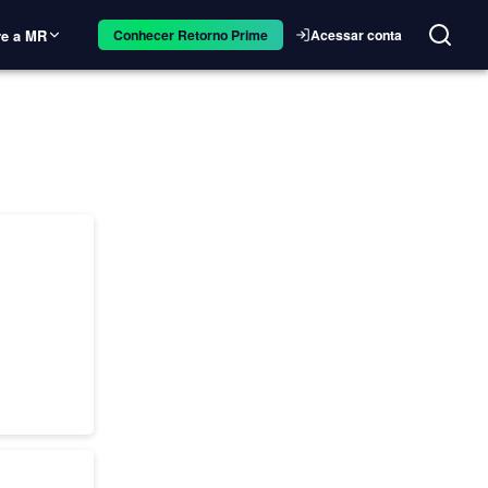
e a MR
Acessar conta
Conhecer Retorno Prime