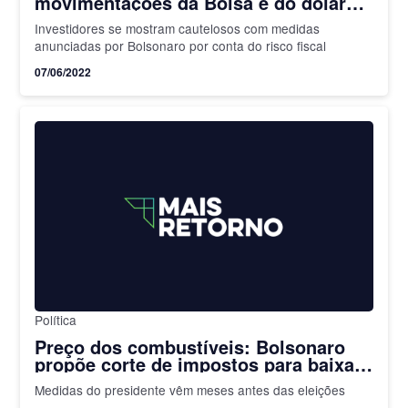
movimentações da Bolsa e do dólar
nesta terça-feira, 07 de junho
Investidores se mostram cautelosos com medidas
anunciadas por Bolsonaro por conta do risco fiscal
07/06/2022
Política
Preço dos combustíveis: Bolsonaro
propõe corte de impostos para baixar
os custos
Medidas do presidente vêm meses antes das eleições