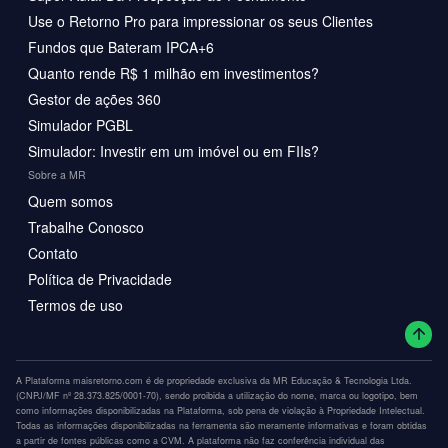
Use o Retorno Pro para impressionar os seus Clientes
Fundos que Bateram IPCA+6
Quanto rende R$ 1 milhão em investimentos?
Gestor de ações 360
Simulador PGBL
Simulador: Investir em um imóvel ou em FIIs?
Sobre a MR
Quem somos
Trabalhe Conosco
Contato
Política de Privacidade
Termos de uso
A Plataforma maisretorno.com é de propriedade exclusiva da MR Educação & Tecnologia Ltda.
(CNPJ/MF nº 28.373.825/0001-70), sendo proibida a utilização do nome, marca ou logotipo, bem
como informações disponibilizadas na Plataforma, sob pena de violação à Propriedade Intelectual.
Todas as informações disponibilizadas na ferramenta são meramente informativas e foram obtidas
a partir de fontes públicas como a CVM. A plataforma não faz conferência individual das