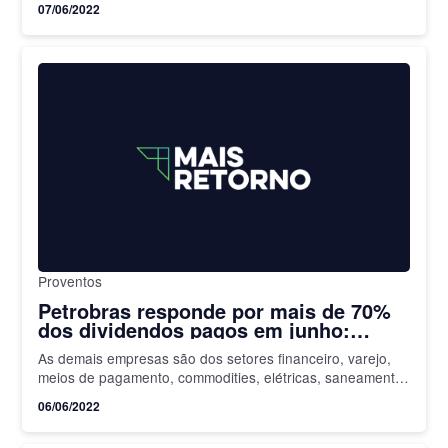
07/06/2022
Proventos
Petrobras responde por mais de 70%
dos dividendos pagos em junho:
confira quem distribui este mês
As demais empresas são dos setores financeiro, varejo,
meios de pagamento, commodities, elétricas, saneamento,
entre outras
06/06/2022