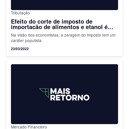
Tributação
Efeito do corte de imposto de
importação de alimentos e etanol é
limitado na inflação, apontam
Na visão dos economistas, a zeragem do imposto tem um
especialistas
caráter populista
23/03/2022
Mercado Financeiro