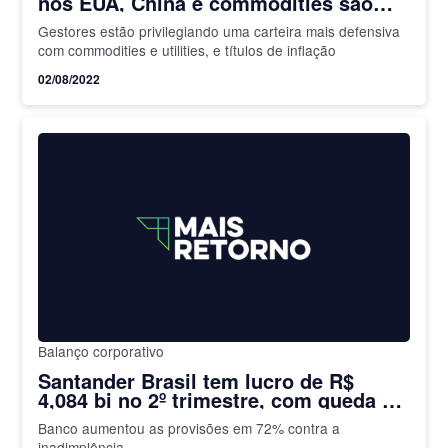
nos EUA, China e commodities são
pontos de atenção no radar dos
Gestores estão privilegiando uma carteira mais defensiva
gestores
com commodities e utilities, e títulos de inflação
02/08/2022
Balanço corporativo
Santander Brasil tem lucro de R$
4,084 bi no 2º trimestre, com queda de
2,1% em 1 ano
Banco aumentou as provisões em 72% contra a
inadimplência