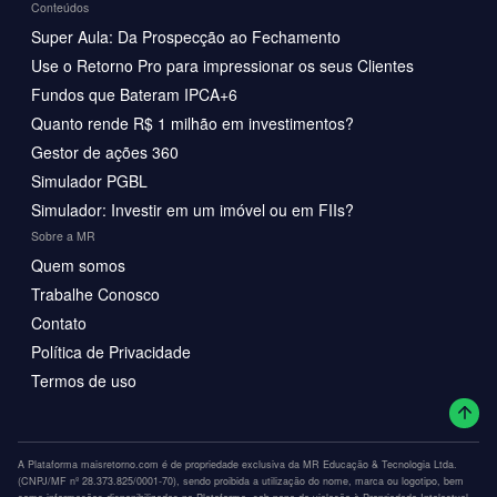
Conteúdos
Super Aula: Da Prospecção ao Fechamento
Use o Retorno Pro para impressionar os seus Clientes
Fundos que Bateram IPCA+6
Quanto rende R$ 1 milhão em investimentos?
Gestor de ações 360
Simulador PGBL
Simulador: Investir em um imóvel ou em FIIs?
Sobre a MR
Quem somos
Trabalhe Conosco
Contato
Política de Privacidade
Termos de uso
A Plataforma maisretorno.com é de propriedade exclusiva da MR Educação & Tecnologia Ltda.
(CNPJ/MF nº 28.373.825/0001-70), sendo proibida a utilização do nome, marca ou logotipo, bem