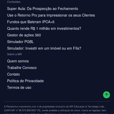
Conteúdos
Super Aula: Da Prospecção ao Fechamento
Use o Retorno Pro para impressionar os seus Clientes
Fundos que Bateram IPCA+6
Quanto rende R$ 1 milhão em investimentos?
Gestor de ações 360
Simulador PGBL
Simulador: Investir em um imóvel ou em FIIs?
Sobre a MR
Quem somos
Trabalhe Conosco
Contato
Política de Privacidade
Termos de uso
A Plataforma maisretorno.com é de propriedade exclusiva da MR Educação & Tecnologia Ltda.
(CNPJ/MF nº 28.373.825/0001-70), sendo proibida a utilização do nome, marca ou logotipo, bem