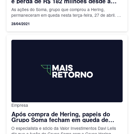
e perda de R$ 182 milhões desde a
fusão com Hering
As ações do Soma, grupo que comprou a Hering,
permaneceram em queda nesta terça-feira, 27 de abril. O
recuo foi de 6,08%, cotadas por R$ 11,90….
28/04/2021
Empresa
Após compra de Hering, papeis do
Grupo Soma fecham em queda de
10%; mercado considerou ágio
O especialista e sócio da Valor Investimentos Davi Lelis
elevado
diz que a fusão do Grupo Soma com o Grupo Hering