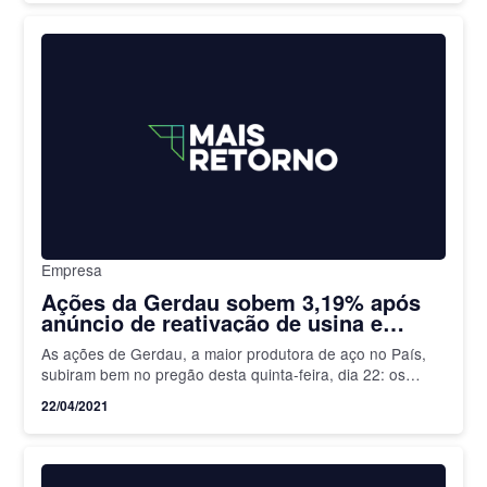
Empresa
Ações da Gerdau sobem 3,19% após
anúncio de reativação de usina e
reinício de produção de aço no Paraná
As ações de Gerdau, a maior produtora de aço no País,
subiram bem no pregão desta quinta-feira, dia 22: os
papeis fecharam com uma alta de…
22/04/2021