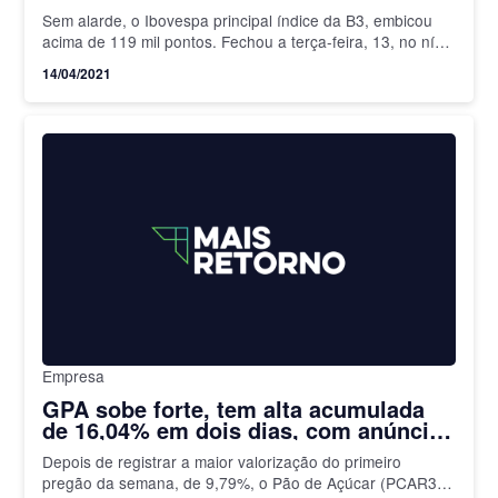
Sem alarde, o Ibovespa principal índice da B3, embicou
acima de 119 mil pontos. Fechou a terça-feira, 13, no nível
de 119.297,13 pontos, pela primeira vez…
14/04/2021
Empresa
GPA sobe forte, tem alta acumulada
de 16,04% em dois dias, com anúncio
de investimento em subsidiária
Depois de registrar a maior valorização do primeiro
pregão da semana, de 9,79%, o Pão de Açúcar (PCAR3)