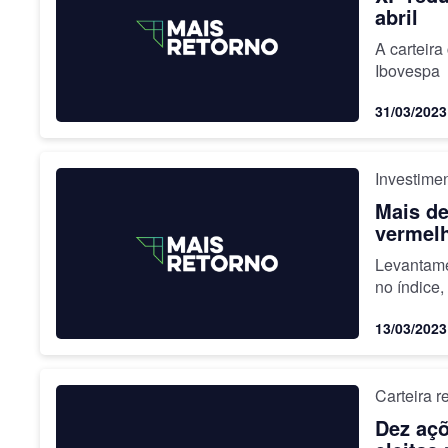
abril
A carteir
Ibovespa
31/03/2023
Investime
Mais de
vermelh
Levantame
no índice,
13/03/2023
Carteira 
Dez açõ