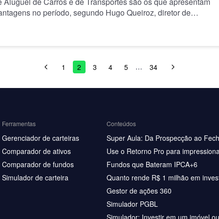
e Aluguel de Carros e de Transportes são os que apresentam
antagens no período, segundo Hugo Queiroz, diretor de
e Capitais do TC
…
1
2
3
4
5
34
Ferramentas
Conteúdos
Gerenciador de carteiras
Super Aula: Da Prospecção ao Fec
Comparador de ativos
Use o Retorno Pro para impressiona
Comparador de fundos
Fundos que Bateram IPCA+6
Simulador de carteira
Quanto rende R$ 1 milhão em inves
Gestor de ações 360
Simulador PGBL
Simulador: Investir em um imóvel o