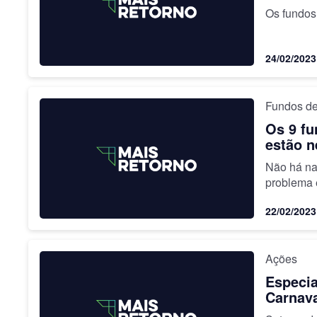
Os fundos 
24/02/2023
Fundos de
Os 9 f
estão n
Não há na
problema 
22/02/2023
Ações
Especia
Carnav