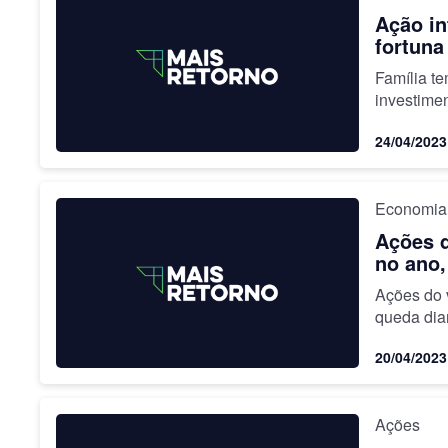
Ação in
fortuna
Família t
investime
24/04/2023
Economia
Ações d
no ano,
Ações do v
queda dia
20/04/2023
Ações