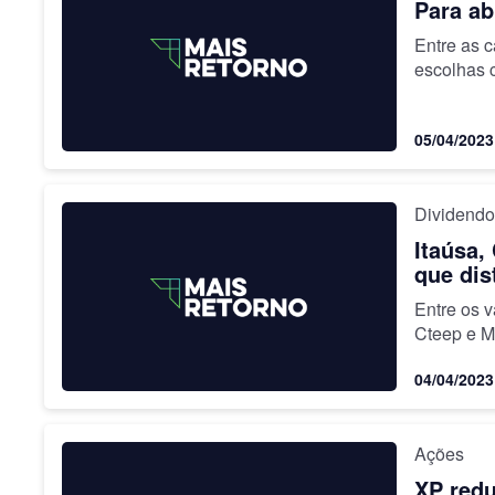
Para ab
Entre as 
escolhas 
05/04/2023
Dividend
Itaúsa,
que dis
Entre os 
Cteep e Mo
04/04/2023
Ações
XP redu