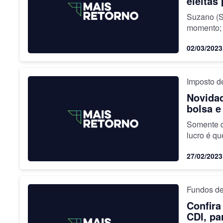
eleitas
Suzano (S
momento; 
recomend
02/03/2023
Imposto 
Novidad
bolsa e
Somente q
lucro é qu
27/02/2023
Fundos de
Confira
CDI, par