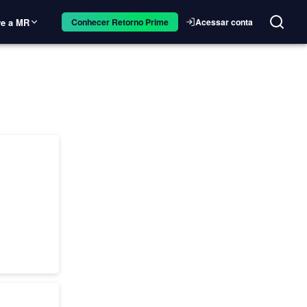
e a MR
Acessar conta
Conhecer Retorno Prime