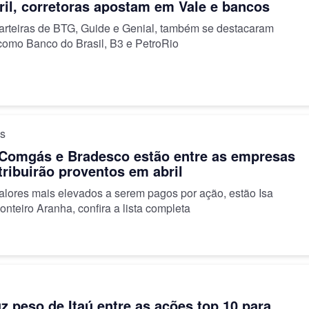
ril, corretoras apostam em Vale e bancos
carteiras de BTG, Guide e Genial, também se destacaram
como Banco do Brasil, B3 e PetroRio
os
 Comgás e Bradesco estão entre as empresas
tribuirão proventos em abril
valores mais elevados a serem pagos por ação, estão Isa
nteiro Aranha, confira a lista completa
z peso de Itaú entre as ações top 10 para