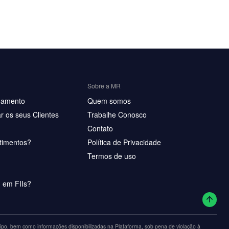
Sobre a MR
hamento
Quem somos
r os seus Clientes
Trabalhe Conosco
Contato
timentos?
Política de Privacidade
Termos de uso
u em FIIs?
po, bem como informações disponibilizadas na Plataforma, sob pena de violação à