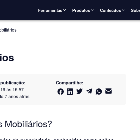
Ferramentas
Produtos
Conteúdos
Sobr
biliários
ios
 publicação:
Compartilhe:
019 às 15:57
-
do
7 anos atrás
 Mobiliários?
títulos de propriedade, conhecidos como ações,