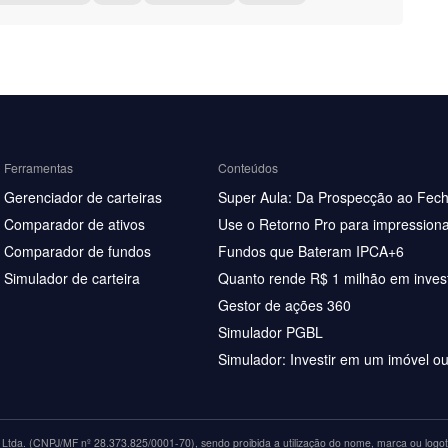
Ferramentas
Conteúdos
Gerenciador de carteiras
Super Aula: Da Prospecção ao Fec
Comparador de ativos
Use o Retorno Pro para impressiona
Comparador de fundos
Fundos que Bateram IPCA+6
Simulador de carteira
Quanto rende R$ 1 milhão em inves
Gestor de ações 360
Simulador PGBL
Simulador: Investir em um imóvel o
tda. (CNPJ/MF nº 28.373.825/0001-70), sendo proibida a utilização do nome, marca ou logoti