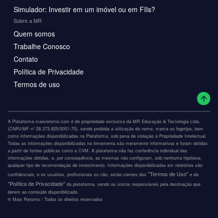
Simulador: Investir em um imóvel ou em FIIs?
Sobre a MR
Quem somos
Trabalhe Conosco
Contato
Política de Privacidade
Termos de uso
A Plataforma maisretorno.com é de propriedade exclusiva da MR Educação & Tecnologia Ltda.
(CNPJ/MF nº 28.373.825/0001-70), sendo proibida a utilização do nome, marca ou logotipo, bem
como informações disponibilizadas na Plataforma, sob pena de violação à Propriedade Intelectual.
Todas as informações disponibilizadas na ferramenta são meramente informativas e foram obtidas
a partir de fontes públicas como a CVM. A plataforma não faz conferência individual das
informações obtidas, e, por consequência, as mesmas não configuram, sob nenhuma hipótese,
qualquer tipo de recomendação de investimento. Informações disponibilizadas em relatórios são
"Termos de Uso"
confidenciais, e os usuários, profissionais ou não, estão cientes dos
e da
"Política de Privacidade"
da plataforma, sendo os únicos responsáveis pela destinação que
derem ao conteúdo disponibilizado.
®️ Mais Retorno / Todos os direitos reservados