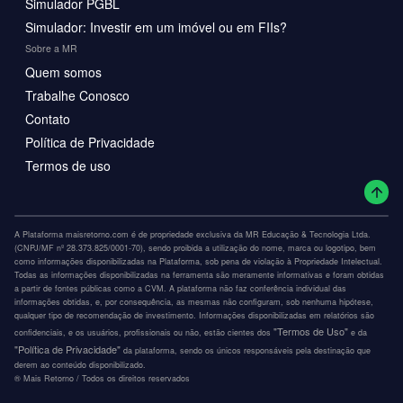
Simulador PGBL
Simulador: Investir em um imóvel ou em FIIs?
Sobre a MR
Quem somos
Trabalhe Conosco
Contato
Política de Privacidade
Termos de uso
A Plataforma maisretorno.com é de propriedade exclusiva da MR Educação & Tecnologia Ltda.
(CNPJ/MF nº 28.373.825/0001-70), sendo proibida a utilização do nome, marca ou logotipo, bem
como informações disponibilizadas na Plataforma, sob pena de violação à Propriedade Intelectual.
Todas as informações disponibilizadas na ferramenta são meramente informativas e foram obtidas
a partir de fontes públicas como a CVM. A plataforma não faz conferência individual das
informações obtidas, e, por consequência, as mesmas não configuram, sob nenhuma hipótese,
qualquer tipo de recomendação de investimento. Informações disponibilizadas em relatórios são
"Termos de Uso"
confidenciais, e os usuários, profissionais ou não, estão cientes dos
e da
"Política de Privacidade"
da plataforma, sendo os únicos responsáveis pela destinação que
derem ao conteúdo disponibilizado.
®️ Mais Retorno / Todos os direitos reservados